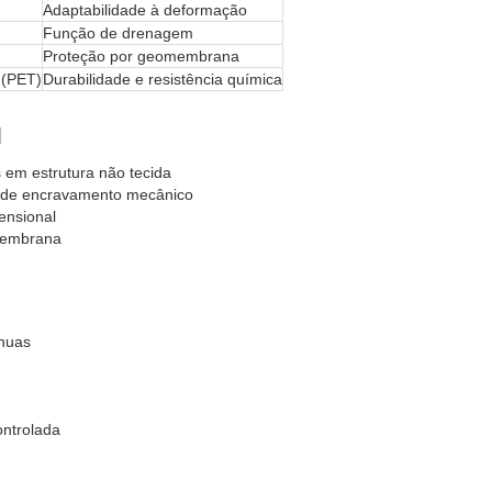
Adaptabilidade à deformação
Função de drenagem
Proteção por geomembrana
r (PET)
Durabilidade e resistência química
l
 em estrutura não tecida
a de encravamento mecânico
ensional
membrana
ínuas
ntrolada