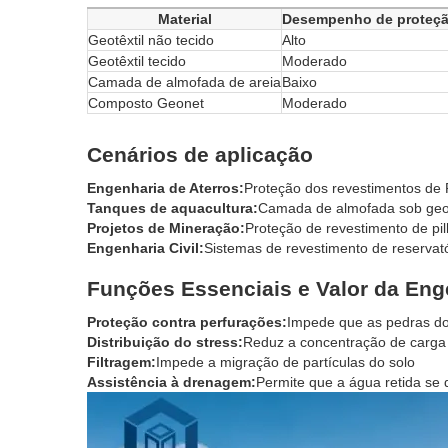
Material
Desempenho de proteç
Geotêxtil não tecido
Alto
Geotêxtil tecido
Moderado
Camada de almofada de areia
Baixo
Composto Geonet
Moderado
Cenários de aplicação
Engenharia de Aterros:
Proteção dos revestimentos de
Tanques de aquacultura:
Camada de almofada sob g
Projetos de Mineração:
Proteção de revestimento de pilh
Engenharia Civil:
Sistemas de revestimento de reservató
Funções Essenciais e Valor da Eng
Proteção contra perfurações:
Impede que as pedras do
Distribuição do stress:
Reduz a concentração de carga 
Filtragem:
Impede a migração de partículas do solo
Assistência à drenagem:
Permite que a água retida se d