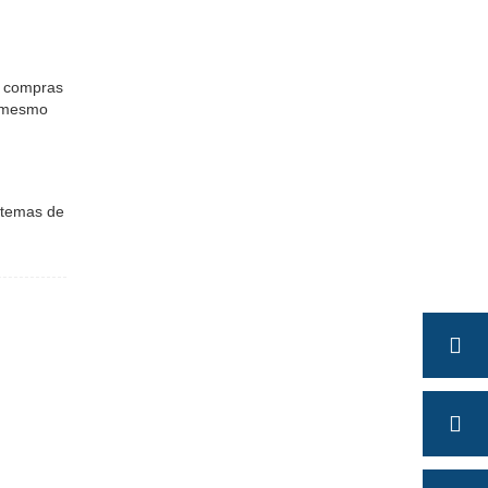
a compras
e mesmo
istemas de