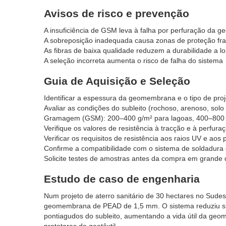
Avisos de risco e prevenção
A insuficiência de GSM leva à falha por perfuração da 
A sobreposição inadequada causa zonas de proteção fr
As fibras de baixa qualidade reduzem a durabilidade a l
A seleção incorreta aumenta o risco de falha do sistema
Guia de Aquisição e Seleção
Identificar a espessura da geomembrana e o tipo de proj
Avaliar as condições do subleito (rochoso, arenoso, solo
Gramagem (GSM): 200–400 g/m² para lagoas, 400–800 g/
Verifique os valores de resistência à tracção e à perfura
Verificar os requisitos de resistência aos raios UV e aos
Confirme a compatibilidade com o sistema de soldadura
Solicite testes de amostras antes da compra em grande 
Estudo de caso de engenharia
Num projeto de aterro sanitário de 30 hectares no Sudest
geomembrana de PEAD de 1,5 mm. O sistema reduziu signi
pontiagudos do subleito, aumentando a vida útil da 