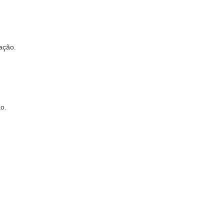
ação.
ão.