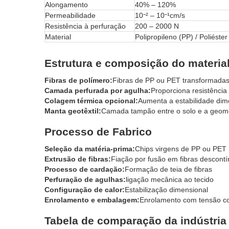
Alongamento
40% – 120%
Permeabilidade
10⁻² – 10⁻¹cm/s
Resistência à perfuração
200 – 2000 N
Material
Polipropileno (PP) / Poliéste
Estrutura e composição do materia
Fibras de polímero:
Fibras de PP ou PET transformadas
Camada perfurada por agulha:
Proporciona resistênci
Colagem térmica opcional:
Aumenta a estabilidade dim
Manta geotêxtil:
Camada tampão entre o solo e a geo
Processo de Fabrico
Seleção da matéria-prima:
Chips virgens de PP ou PET
Extrusão de fibras:
Fiação por fusão em fibras descont
Processo de cardação:
Formação de teia de fibras
Perfuração de agulhas:
ligação mecânica ao tecido
Configuração de calor:
Estabilização dimensional
Enrolamento e embalagem:
Enrolamento com tensão co
Tabela de comparação da indústria