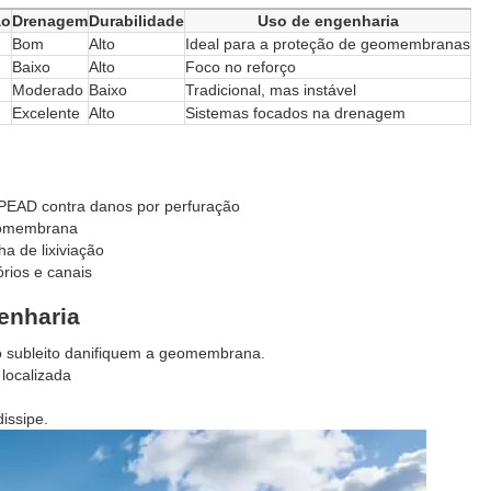
ão
Drenagem
Durabilidade
Uso de engenharia
Bom
Alto
Ideal para a proteção de geomembranas
Baixo
Alto
Foco no reforço
Moderado
Baixo
Tradicional, mas instável
Excelente
Alto
Sistemas focados na drenagem
 PEAD contra danos por perfuração
eomembrana
a de lixiviação
rios e canais
enharia
 subleito danifiquem a geomembrana.
localizada
issipe.