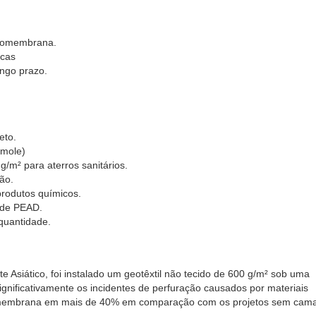
geomembrana.
acas
ongo prazo.
eto.
 mole)
m² para aterros sanitários.
ção.
 produtos químicos.
 de PEAD.
quantidade.
e Asiático, foi instalado um geotêxtil não tecido de 600 g/m² sob uma
ficativamente os incidentes de perfuração causados ​​por materiais
geomembrana em mais de 40% em comparação com os projetos sem cam