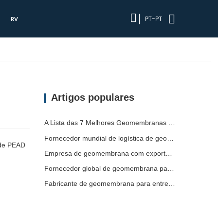
PT-PT
RV
Artigos populares
A Lista das 7 Melhores Geomembranas HDPE 2mm
Fornecedor mundial de logística de geomembrana
 de PEAD
Empresa de geomembrana com exportação direta de fábrica
Fornecedor global de geomembrana para envio
Fabricante de geomembrana para entrega de projetos