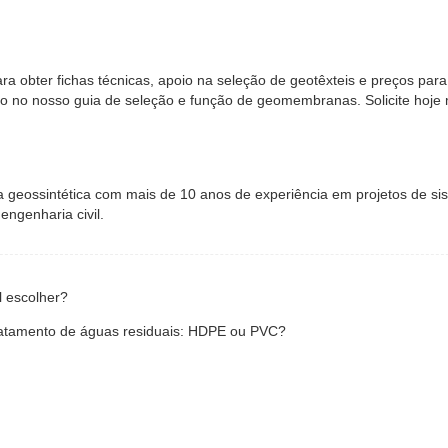
a obter fichas técnicas, apoio na seleção de geotêxteis e preços par
to no nosso guia de seleção e função de geomembranas. Solicite hoj
ia geossintética com mais de 10 anos de experiência em projetos de s
engenharia civil.
l escolher?
tratamento de águas residuais: HDPE ou PVC?