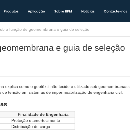
Produtos
Aplicação
Sobre BPM
Notícias
Contacte-nos
 sob a função de geomembrana e guia de seleção
 geomembrana e guia de seleção
na explica como o geotêxtil não tecido é utilizado sob geomembranas
ão de tensão em sistemas de impermeabilização de engenharia civil.
cas
Finalidade de Engenharia
Proteção e amortecimento
Distribuição de carga