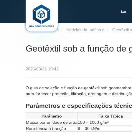
Lar
Lar
Notícias
Notícias da Indústria
Geotêxtil
Geotêxtil sob a função de
2026/03/21 10:42
O guia de seleção e função de geotêxtil sob geomembra
para fornecer proteção, filtração, drenagem e distribuiç
Parâmetros e especificações técni
Parâmetro
Faixa Típica
Massa por unidade de área
150 – 1000 g/m²
Resistência à tracção
8 – 30 kN/m