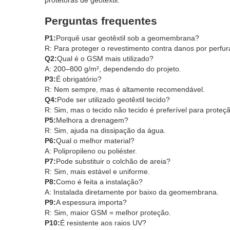
protetoras de geotêxtil.
Perguntas frequentes
P1:
Porquê usar geotêxtil sob a geomembrana?
R: Para proteger o revestimento contra danos por perfur
Q2:
Qual é o GSM mais utilizado?
A: 200–800 g/m², dependendo do projeto.
P3:
É obrigatório?
R: Nem sempre, mas é altamente recomendável.
Q4:
Pode ser utilizado geotêxtil tecido?
R: Sim, mas o tecido não tecido é preferível para proteç
P5:
Melhora a drenagem?
R: Sim, ajuda na dissipação da água.
P6:
Qual o melhor material?
A: Polipropileno ou poliéster.
P7:
Pode substituir o colchão de areia?
R: Sim, mais estável e uniforme.
P8:
Como é feita a instalação?
A: Instalada diretamente por baixo da geomembrana.
P9:
A espessura importa?
R: Sim, maior GSM = melhor proteção.
P10:
É resistente aos raios UV?