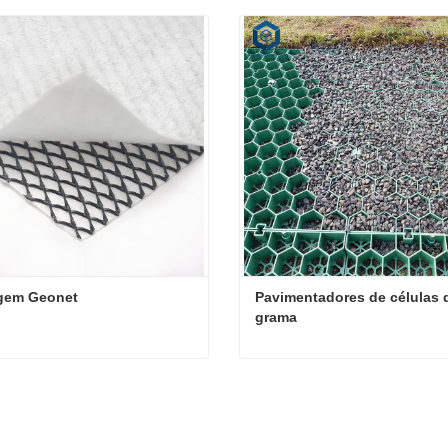
gem Geonet
Pavimentadores de células d
grama
gem Geonet
te agora
Contate agora