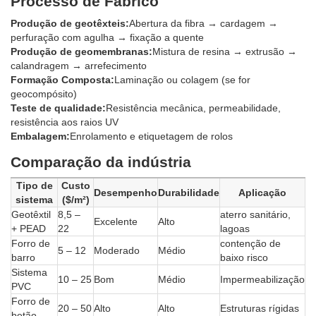
Processo de Fabrico
Produção de geotêxteis:
Abertura da fibra → cardagem →
perfuração com agulha → fixação a quente
Produção de geomembranas:
Mistura de resina → extrusão →
calandragem → arrefecimento
Formação Composta:
Laminação ou colagem (se for
geocompósito)
Teste de qualidade:
Resistência mecânica, permeabilidade,
resistência aos raios UV
Embalagem:
Enrolamento e etiquetagem de rolos
Comparação da indústria
Tipo de
Custo
Desempenho
Durabilidade
Aplicação
sistema
($/m²)
Geotêxtil
8,5 –
aterro sanitário,
Excelente
Alto
+ PEAD
22
lagoas
Forro de
contenção de
5 – 12
Moderado
Médio
barro
baixo risco
Sistema
10 – 25
Bom
Médio
Impermeabilização
PVC
Forro de
20 – 50
Alto
Alto
Estruturas rígidas
betão