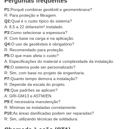
Perguntas frequentes
P1:
Porquê combinar geotêxtil e geomembrana?
R: Para proteção e filtragem.
Q2:
Qual é o custo típico do sistema?
A: 8,5 a 22 dólares/m² instalado.
P3:
Como selecionar a espessura?
R: Com base na carga e na aplicação.
Q4:
O uso de geotêxteis é obrigatório?
R: Recomendado para proteção.
P5:
O que mais afeta o custo?
A: Especificações do material e complexidade da instalação.
P6:
O sistema pode ser personalizado?
R: Sim, com base no projeto de engenharia.
P7:
Quanto tempo demora a instalação?
R: Depende da escala do projeto.
P8:
Que padrões se aplicam?
A: GRI-GM13 e ASTM/EN.
P9:
É necessária manutenção?
R: Mínimas se instaladas corretamente.
P10:
As áreas danificadas podem ser reparadas?
R: Sim, utilizando técnicas de soldadura.