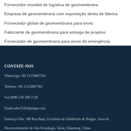
Fornecedor mundial de logística de geomembrana
Empresa de geomembrana com exportação direta de fábrica
Fornecedor global de geomembrana para envio
Fabricante de geomembrana para entrega de projetos
Fornecedor de geomembrana para envio de emergência
CONTATE-NOS
WhatsApp:
+86 15254807561
Telefone:
+86 15254807561
Fax:
0086 538 589 2138
Email:
sales25@hdpetgm.com
Endereço:
Não. 588 Rua Baizi, Escritório do Subdistrito de Beijipo, Zona de
Desenvolvimento de Alta Tecnologia, Tai'an, Shandong, China