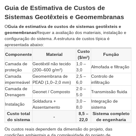
Guia de Estimativa de Custos de
Sistemas Geotêxteis e Geomembranas
O
Guia de estimativa de custos de sistemas geotêxteis e
geomembranas
Requer a avaliação dos materiais, instalação e
configuração do sistema. A estrutura de custos típica é
apresentada abaixo:
Custo
Componente
Material
Função
($/m²)
Camada de
Geotêxtil não tecido
1,0 –
Almofada e filtração
proteção
(200–600 g/m²)
3,0
Camada
Geomembrana de
2,5 –
Controlo de
impermeável
PEAD (1,0–2,0 mm)
6,0
infiltração
Camada de
2.0 –
Geonet / Composto
Transmissão fluida
Drenagem
5.0
Soldadura +
3,0 –
Integração de
Instalação
Assentamento
8,0
sistema
Custo total
8,5 –
Sistema completo
-
do sistema
22,0
de engenharia
Os custos reais dependem da dimensão do projeto, das
condições ambientais e da complexidade do projeto de