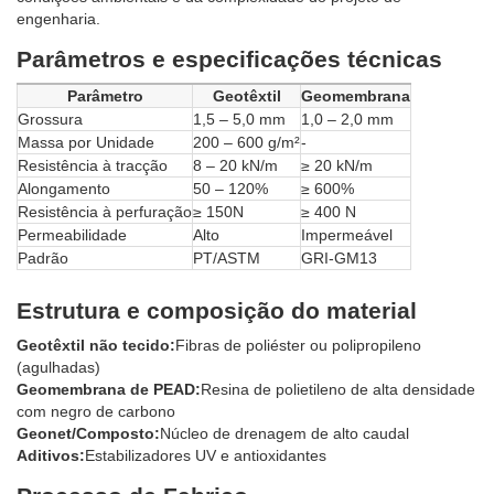
engenharia.
Parâmetros e especificações técnicas
Parâmetro
Geotêxtil
Geomembrana
Grossura
1,5 – 5,0 mm
1,0 – 2,0 mm
Massa por Unidade
200 – 600 g/m²
-
Resistência à tracção
8 – 20 kN/m
≥ 20 kN/m
Alongamento
50 – 120%
≥ 600%
Resistência à perfuração
≥ 150N
≥ 400 N
Permeabilidade
Alto
Impermeável
Padrão
PT/ASTM
GRI-GM13
Estrutura e composição do material
Geotêxtil não tecido:
Fibras de poliéster ou polipropileno
(agulhadas)
Geomembrana de PEAD:
Resina de polietileno de alta densidade
com negro de carbono
Geonet/Composto:
Núcleo de drenagem de alto caudal
Aditivos:
Estabilizadores UV e antioxidantes