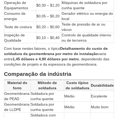
Operação de
Máquinas de soldadura por
$0,30 – $1,20
Equipamentos
cunha quente
Consumo de
Gerador elétrico ou energia do
$0,05 – $0,20
energia
local
Teste de pressão de ar ou
Teste de costura
$0,20 – $0,60
vácuo
Inspeção de
Controlo de qualidade interno
$0,10 – $0,40
Qualidade
ou de terceiros
Com base nestes fatores, o típico
Detalhamento do custo de
soldadura da geomembrana por metro de instalação
varia
entre
1,45 dólares e 4,90 dólares por metro
, dependendo das
condições de projeto e da espessura da geomembrana.
Comparação da indústria
Material do
Método de
Custo típico
Durabilidade
forro
soldadura
de soldadura
Geomembrana
Soldadura por
Médio
Excelente
de PEAD
cunha quente
Geomembrana
Soldadura por
Médio
Muito bom
de LLDPE
cunha quente
Soldadura com