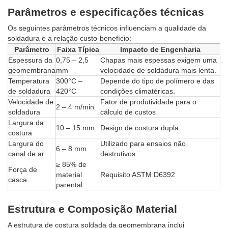
Parâmetros e especificações técnicas
Os seguintes parâmetros técnicos influenciam a qualidade da
soldadura e a relação custo-benefício:
Parâmetro
Faixa Típica
Impacto de Engenharia
Espessura da
0,75 – 2,5
Chapas mais espessas exigem uma
geomembrana
mm
velocidade de soldadura mais lenta.
Temperatura
300°C –
Depende do tipo de polímero e das
de soldadura
420°C
condições climatéricas.
Velocidade de
Fator de produtividade para o
2 – 4 m/min
soldadura
cálculo de custos
Largura da
10 – 15 mm
Design de costura dupla
costura
Largura do
Utilizado para ensaios não
6 – 8 mm
canal de ar
destrutivos
≥ 85% de
Força de
material
Requisito ASTM D6392
casca
parental
Estrutura e Composição Material
A estrutura de costura soldada da geomembrana inclui