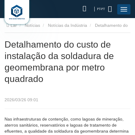
PT-PT
Lar
Notícias
Notícias da Indústria
Detalhamento do
custo de instalação da soldadura de geomembrana por metro
Detalhamento do custo de
instalação da soldadura de
quadrado
geomembrana por metro
quadrado
2026/03/26 09:01
Nas infraestruturas de contenção, como lagoas de mineração,
aterros sanitários, reservatórios e lagoas de tratamento de
efluentes, a qualidade da soldadura da geomembrana determina