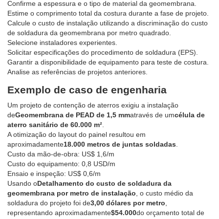
Confirme a espessura e o tipo de material da geomembrana.
Estime o comprimento total da costura durante a fase de projeto.
Calcule o custo de instalação utilizando a discriminação do custo
de soldadura da geomembrana por metro quadrado.
Selecione instaladores experientes.
Solicitar especificações do procedimento de soldadura (EPS).
Garantir a disponibilidade de equipamento para teste de costura.
Analise as referências de projetos anteriores.
Exemplo de caso de engenharia
Um projeto de contenção de aterros exigiu a instalação
de
Geomembrana de PEAD de 1,5 mm
através de um
célula de
aterro sanitário de 60.000 m²
.
A otimização do layout do painel resultou em
aproximadamente
18.000 metros de juntas soldadas
.
Custo da mão-de-obra: US$ 1,6/m
Custo do equipamento: 0,8 USD/m
Ensaio e inspeção: US$ 0,6/m
Usando o
Detalhamento do custo de soldadura da
geomembrana por metro de instalação
, o custo médio da
soldadura do projeto foi de
3,00 dólares por metro
,
representando aproximadamente
$54.000
do orçamento total de