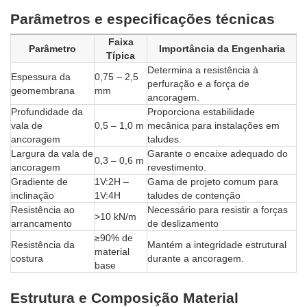
Parâmetros e especificações técnicas
Faixa
Parâmetro
Importância da Engenharia
Típica
Determina a resistência à
Espessura da
0,75 – 2,5
perfuração e a força de
geomembrana
mm
ancoragem.
Profundidade da
Proporciona estabilidade
vala de
0,5 – 1,0 m
mecânica para instalações em
ancoragem
taludes.
Largura da vala de
Garante o encaixe adequado do
0,3 – 0,6 m
ancoragem
revestimento.
Gradiente de
1V:2H –
Gama de projeto comum para
inclinação
1V:4H
taludes de contenção
Resistência ao
Necessário para resistir a forças
>10 kN/m
arrancamento
de deslizamento
≥90% de
Resistência da
Mantém a integridade estrutural
material
costura
durante a ancoragem.
base
Estrutura e Composição Material