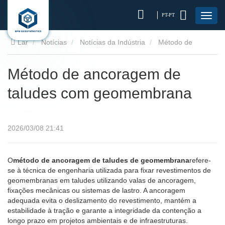
PT-PT
Lar
Notícias
Notícias da Indústria
Método de
ancoragem de taludes com geomembrana
Método de ancoragem de
taludes com geomembrana
2026/03/08 21:41
O
método de ancoragem de taludes de geomembrana
refere-
se à técnica de engenharia utilizada para fixar revestimentos de
geomembranas em taludes utilizando valas de ancoragem,
fixações mecânicas ou sistemas de lastro. A ancoragem
adequada evita o deslizamento do revestimento, mantém a
estabilidade à tração e garante a integridade da contenção a
longo prazo em projetos ambientais e de infraestruturas.