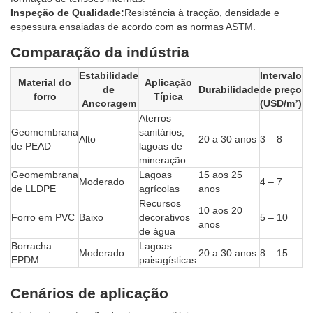
Inspeção de Qualidade:
Resistência à tracção, densidade e
espessura ensaiadas de acordo com as normas ASTM.
Comparação da indústria
Estabilidade
Intervalo
Material do
Aplicação
de
Durabilidade
de preço
forro
Típica
Ancoragem
(USD/m²)
Aterros
Geomembrana
sanitários,
Alto
20 a 30 anos
3 – 8
de PEAD
lagoas de
mineração
Geomembrana
Lagoas
15 aos 25
Moderado
4 – 7
de LLDPE
agrícolas
anos
Recursos
10 aos 20
Forro em PVC
Baixo
decorativos
5 – 10
anos
de água
Borracha
Lagoas
Moderado
20 a 30 anos
8 – 15
EPDM
paisagísticas
Cenários de aplicação