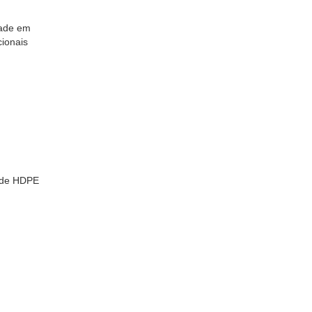
dade em
cionais
s de HDPE