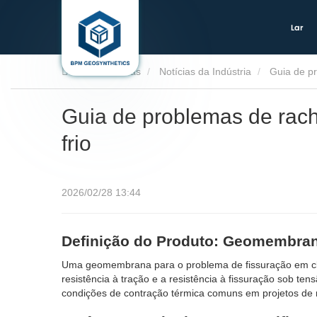
Lar
Lar
Notícias
Notícias da Indústria
Guia de p
Guia de problemas de rac
frio
2026/02/28 13:44
Definição do Produto: Geomembran
Uma geomembrana para o problema de fissuração em clima
resistência à tração e a resistência à fissuração sob t
condições de contração térmica comuns em projetos de m