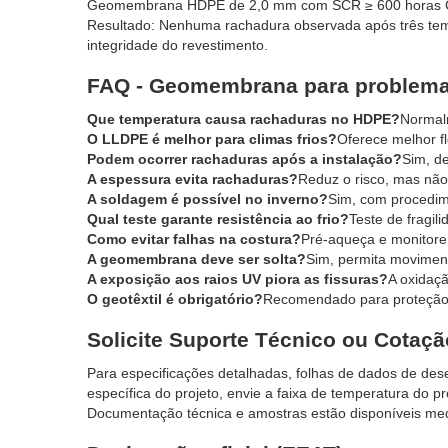
Geomembrana HDPE de 2,0 mm com SCR ≥ 600 horas Carac
Resultado: Nenhuma rachadura observada após três tem
integridade do revestimento.
FAQ - Geomembrana para problema 
Que temperatura causa rachaduras no HDPE?
Normalm
O LLDPE é melhor para climas frios?
Oferece melhor f
Podem ocorrer rachaduras após a instalação?
Sim, de
A espessura evita rachaduras?
Reduz o risco, mas não 
A soldagem é possível no inverno?
Sim, com procedim
Qual teste garante resistência ao frio?
Teste de fragi
Como evitar falhas na costura?
Pré-aqueça e monitore
A geomembrana deve ser solta?
Sim, permita moviment
A exposição aos raios UV piora as fissuras?
A oxidaçã
O geotêxtil é obrigatório?
Recomendado para proteção 
Solicite Suporte Técnico ou Cotaçã
Para especificações detalhadas, folhas de dados de des
específica do projeto, envie a faixa de temperatura do pr
Documentação técnica e amostras estão disponíveis med