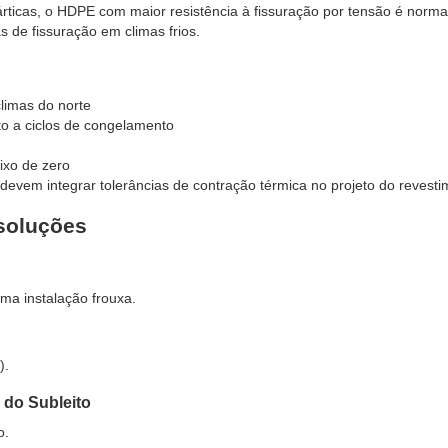
rticas, o HDPE com maior resistência à fissuração por tensão é norm
de fissuração em climas frios.
limas do norte
ito a ciclos de congelamento
ixo de zero
evem integrar tolerâncias de contração térmica no projeto do revesti
 soluções
uma instalação frouxa.
).
do Subleito
o.