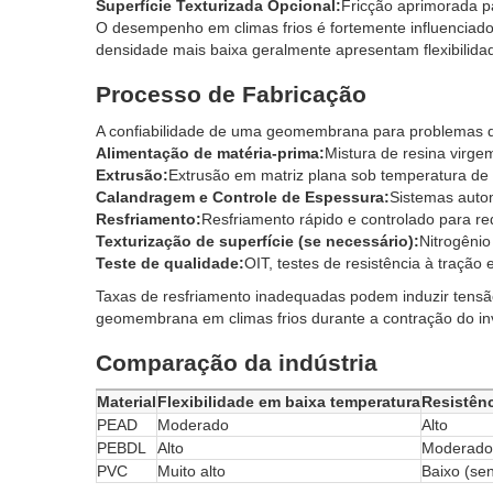
Superfície Texturizada Opcional:
Fricção aprimorada p
O desempenho em climas frios é fortemente influenciado 
densidade mais baixa geralmente apresentam flexibilida
Processo de Fabricação
A confiabilidade de uma geomembrana para problemas de
Alimentação de matéria-prima:
Mistura de resina virg
Extrusão:
Extrusão em matriz plana sob temperatura de
Calandragem e Controle de Espessura:
Sistemas auto
Resfriamento:
Resfriamento rápido e controlado para red
Texturização de superfície (se necessário):
Nitrogênio
Teste de qualidade:
OIT, testes de resistência à tração 
Taxas de resfriamento inadequadas podem induzir tensã
geomembrana em climas frios durante a contração do in
Comparação da indústria
Material
Flexibilidade em baixa temperatura
Resistênc
PEAD
Moderado
Alto
PEBDL
Alto
Moderado
PVC
Muito alto
Baixo (se