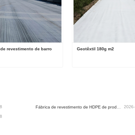
 de revestimento de barro
Geotêxtil 180g m2
 de revestimento de barro
Geotêxtil 180g m2
te agora
Contate agora
8
2026
Fábrica de revestimento de HDPE de produção rápida
8