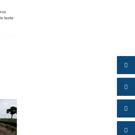
rros
e teste