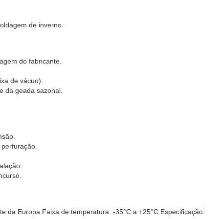
soldagem de inverno.
dagem do fabricante.
ixa de vácuo).
e da geada sazonal.
nsão.
 perfuração.
alação.
ncurso.
rte da Europa Faixa de temperatura: -35°C a +25°C Especificação: