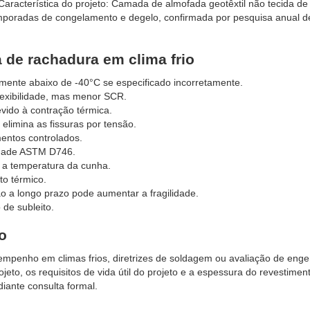
terística do projeto: Camada de almofada geotêxtil não tecida de
poradas de congelamento e degelo, confirmada por pesquisa anual d
de rachadura em clima frio
ente abaixo de -40°C se especificado incorretamente.
lexibilidade, mas menor SCR.
vido à contração térmica.
elimina as fissuras por tensão.
entos controlados.
lidade ASTM D746.
 a temperatura da cunha.
o térmico.
o a longo prazo pode aumentar a fragilidade.
de subleito.
o
empenho em climas frios, diretrizes de soldagem ou avaliação de enge
ojeto, os requisitos de vida útil do projeto e a espessura do revestimen
iante consulta formal.