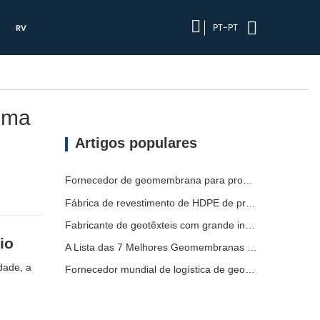
PT-PT
RV
ima
Artigos populares
Fornecedor de geomembrana para promotores de infraestruturas
Fábrica de revestimento de HDPE de produção rápida
Fabricante de geotêxteis com grande inventário
io
A Lista das 7 Melhores Geomembranas HDPE 2mm
dade, a
Fornecedor mundial de logística de geomembrana