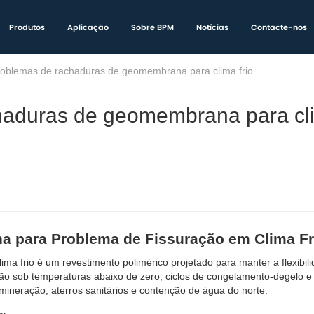
Produtos
Aplicação
Sobre BPM
Notícias
Contacte-nos
roblemas de rachaduras de geomembrana para clima frio
haduras de geomembrana para cl
a para Problema de Fissuração em Clima Fr
 frio é um revestimento polimérico projetado para manter a flexibili
ensão sob temperaturas abaixo de zero, ciclos de congelamento-degelo e
ineração, aterros sanitários e contenção de água do norte.