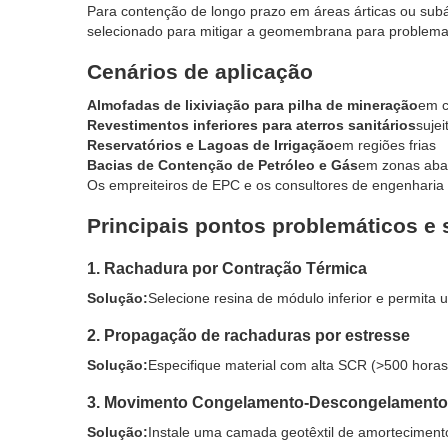
Para contenção de longo prazo em áreas árticas ou subá
selecionado para mitigar a geomembrana para problemas 
Cenários de aplicação
Almofadas de lixiviação para pilha de mineração
em c
Revestimentos inferiores para aterros sanitários
suje
Reservatórios e Lagoas de Irrigação
em regiões frias
Bacias de Contenção de Petróleo e Gás
em zonas aba
Os empreiteiros de EPC e os consultores de engenharia d
Principais pontos problemáticos e
1. Rachadura por Contração Térmica
Solução:
Selecione resina de módulo inferior e permita 
2. Propagação de rachaduras por estresse
Solução:
Especifique material com alta SCR (>500 horas
3. Movimento Congelamento-Descongelamento 
Solução:
Instale uma camada geotêxtil de amorteciment