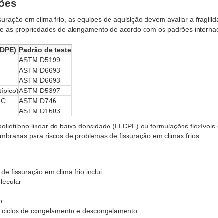
ções
ação em clima frio, as equipes de aquisição devem avaliar a fragili
ão e as propriedades de alongamento de acordo com os padrões interna
HDPE)
Padrão de teste
ASTM D5199
ASTM D6693
ASTM D6693
ípico)
ASTM D5397
°C
ASTM D746
ASTM D1603
olietileno linear de baixa densidade (LLDPE) ou formulações flexívei
branas para riscos de problemas de fissuração em climas frios.
 fissuração em clima frio inclui:
lecular
o
ciclos de congelamento e descongelamento