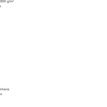
 800 g/m²
e
nharia
to.