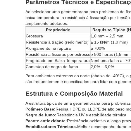
Parâmetros Técnicos e Especifica
Ao selecionar uma geomembrana para problemas de fissur
baixa temperatura, a resistência à fissuração por tens
amplamente adotados.
Propriedade
Requisito Típico (
Grossura
1,0 mm – 2,5 mm
Resistência à tração (rendimento)
≥ 15 kN/m (1,0 mm)
Alongamento na ruptura
≥ 700%
Resistência a fissuras por estresse
≥ 500 horas (1,5 mm t
Fragilidade em Baixa Temperatura
Nenhuma falha a -70
Conteúdo de negro de fumo
2,0% – 3,0%
Para ambientes extremos do norte (abaixo de -40°C), o p
são frequentemente especificados para lidar com geomem
Estrutura e Composição Material
A estrutura típica de uma geomembrana para problemas de
Polímero Base:
Resina HDPE ou LLDPE de alto peso mo
Negro de fumo:
Resistência UV e estabilidade térmica
Pacote antioxidante:
Resistência oxidativa a longo praz
Estabilizadores Térmicos:
Melhor desempenho durante 