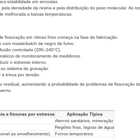
ara estabilidade em encostas
pela densidade da resina e pela distribuição do peso molecular. As re
de melhorada a baixas temperaturas.
 fissuração em climas frios começa na fase de fabricação:
em com masterbatch de negro de fumo.
 fusão controlada (200–240°C).
máticos de monitoramento de medidores.
uzir o estresse interno.
 ou sistema de gravação.
e à trinca por tensão.
o residual, aumentando a probabilidade de problemas de fissuração d
verno.
ia a fissuras por estresse
Aplicação Típica
Aterros sanitários, mineração
Regiões frias, lagoas de água
nsível ao envelhecimento)
Forros temporários