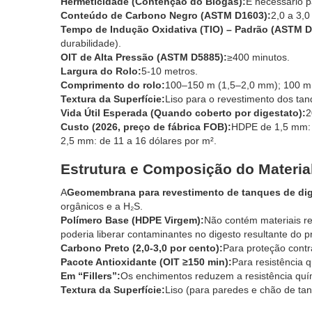
Hermeticidade (Contenção do Biogás):
É necessário p
Conteúdo de Carbono Negro (ASTM D1603):
2,0 a 3,0
Tempo de Indução Oxidativa (TIO) – Padrão (ASTM D
durabilidade).
OIT de Alta Pressão (ASTM D5885):
≥400 minutos.
Largura do Rolo:
5-10 metros.
Comprimento do rolo:
100–150 m (1,5–2,0 mm); 100 m
Textura da Superfície:
Liso para o revestimento dos tan
Vida Útil Esperada (Quando coberto por digestato):
2
Custo (2026, preço de fábrica FOB):
HDPE de 1,5 mm: 
2,5 mm: de 11 a 16 dólares por m².
Estrutura e Composição do Materia
A
Geomembrana para revestimento de tanques de dig
orgânicos e a H₂S.
Polímero Base (HDPE Virgem):
Não contém materiais re
poderia liberar contaminantes no digesto resultante do 
Carbono Preto (2,0-3,0 por cento):
Para proteção contra
Pacote Antioxidante (OIT ≥150 min):
Para resistência 
Em “Fillers”:
Os enchimentos reduzem a resistência quí
Textura da Superfície:
Liso (para paredes e chão de ta