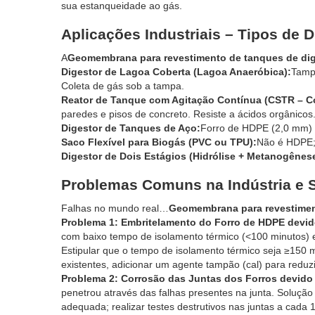
sua estanqueidade ao gás.
Aplicações Industriais – Tipos de 
A
Geomembrana para revestimento de tanques de dig
Digestor de Lagoa Coberta (Lagoa Anaeróbica):
Tampa
Coleta de gás sob a tampa.
Reator de Tanque com Agitação Contínua (CSTR – Co
paredes e pisos de concreto. Resiste a ácidos orgânicos
Digestor de Tanques de Aço:
Forro de HDPE (2,0 mm) p
Saco Flexível para Biogás (PVC ou TPU):
Não é HDPE; 
Digestor de Dois Estágios (Hidrólise + Metanogênese
Problemas Comuns na Indústria e 
Falhas no mundo real…
Geomembrana para revestimen
Problema 1: Embritelamento do Forro de HDPE devid
com baixo tempo de isolamento térmico (<100 minutos) e
Estipular que o tempo de isolamento térmico seja ≥150 mi
existentes, adicionar um agente tampão (cal) para reduz
Problema 2: Corrosão das Juntas dos Forros devido a
penetrou através das falhas presentes na junta. Soluçã
adequada; realizar testes destrutivos nas juntas a cada 1