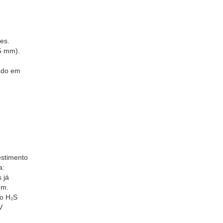
es.
5 mm).
ado em
estimento
a:
 já
mm.
 o H₂S
V