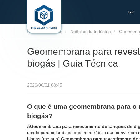
Lar
Lar
Notícias
Notícias da Indústria
Geomembra
Geomembrana para revesti
biogás | Guia Técnica
2026/06/01 08:45
O que é uma geomembrana para o r
biogás?
A
Geomembrana para revestimento de tanques de dig
usado para selar digestores anaeróbios que convertem r
biogás (metano).
Geomembrana para revestimento de 