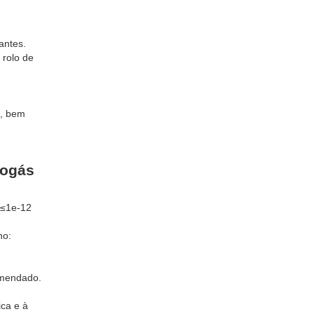
antes.
 rolo de
o, bem
iogás
 ≤1e-12
no:
omendado.
ica e à