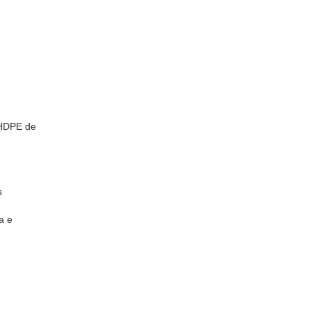
 HDPE de
s
a e