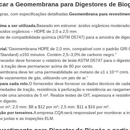
icar a Geomembrana para Digestores de Bio
mpras, com especificações detalhadas.
Geomembrana para revestimen
ma a ser utilizada.
Baseado em estrume: ácidos orgânicos moderad
 ácidos orgânicos – HDPE de 2,0 a 2,5 mm.
teste de compatibilidade química (ASTM D5747) para a amostra de dige
ial.
“Geomembrana HDPE de 2,0 mm, compatível com o padrão GRI
Standard) ≥150 minutos. Contém 2,5–3,0% de carbono negro.”
necedor deve fornecer o relatório de teste ASTM D5747 para o digesto
ia à tração deve permanecer acima de 80 por cento.
embrana deve ter uma permeabilidade ao metano de ≤1 x 10⁻¹² cm/s.
de vazamentos de gás, utilizando um jato de ar.”
para cada rolo.
O fornecedor deve fornecer os dados técnicos de cada
riedades de tração, resistência à perfuração e resistência ao rasgame
de uma amostra de 5 m². Realize testes de OIT, espessura e resistên
m digesto.
or m²; 2,0 mm: $8 a $12 por m²; 2,5 mm: $11 a $16 por m².
ção por terceiros.
A empresa CQA será responsável por monitorar a in
s juntas e as inspeções ELM.