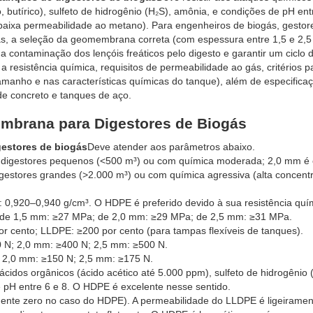
 butírico), sulfeto de hidrogênio (H₂S), amônia, e condições de pH ent
aixa permeabilidade ao metano). Para engenheiros de biogás, gestor
ras, a seleção da geomembrana correta (com espessura entre 1,5 e 2,
 contaminação dos lençóis freáticos pelo digesto e garantir um ciclo de
 resistência química, requisitos de permeabilidade ao gás, critérios p
anho e nas características químicas do tanque), além de especifica
de concreto e tanques de aço.
mbrana para Digestores de Biogás
estores de biogás
Deve atender aos parâmetros abaixo.
a digestores pequenos (<500 m³) ou com química moderada; 2,0 mm é
igestores grandes (>2.000 m³) ou com química agressiva (alta concent
0,920–0,940 g/cm³. O HDPE é preferido devido à sua resistência quí
de 1,5 mm: ≥27 MPa; de 2,0 mm: ≥29 MPa; de 2,5 mm: ≥31 MPa.
r cento; LLDPE: ≥200 por cento (para tampas flexíveis de tanques).
 N; 2,0 mm: ≥400 N; 2,5 mm: ≥500 N.
 2,0 mm: ≥150 N; 2,5 mm: ≥175 N.
ácidos orgânicos (ácido acético até 5.000 ppm), sulfeto de hidrogênio 
 pH entre 6 e 8. O HDPE é excelente nesse sentido.
mente zero no caso do HDPE). A permeabilidade do LLDPE é ligeiramen