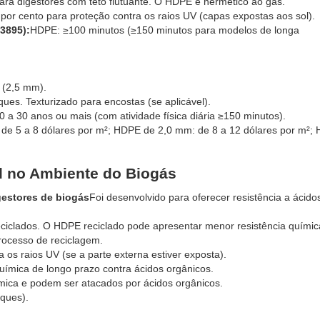
ara digestores com teto flutuante. O HDPE é hermético ao gás.
 por cento para proteção contra os raios UV (capas expostas aos sol).
3895):
HDPE: ≥100 minutos (≥150 minutos para modelos de longa
 (2,5 mm).
ques. Texturizado para encostas (se aplicável).
0 a 30 anos ou mais (com atividade física diária ≥150 minutos).
de 5 a 8 dólares por m²; HDPE de 2,0 mm: de 8 a 12 dólares por m²;
l no Ambiente do Biogás
estores de biogás
Foi desenvolvido para oferecer resistência a ácido
ciclados. O HDPE reciclado pode apresentar menor resistência químic
processo de reciclagem.
 os raios UV (se a parte externa estiver exposta).
química de longo prazo contra ácidos orgânicos.
mica e podem ser atacados por ácidos orgânicos.
nques).