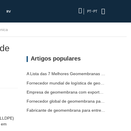
PT-PT
RV
nica
 de
Artigos populares
A Lista das 7 Melhores Geomembranas HDPE 2mm
Fornecedor mundial de logística de geomembrana
Empresa de geomembrana com exportação direta de fábrica
Fornecedor global de geomembrana para envio
Fabricante de geomembrana para entrega de projetos
 LLDPE)
) em