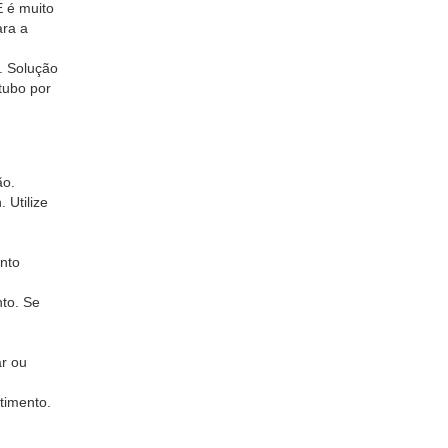
 é muito
ara a
. Solução
tubo por
ão.
 Utilize
ento
nto. Se
ar ou
timento.