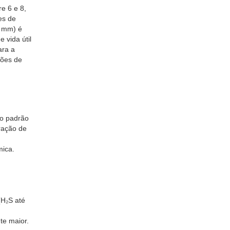
re 6 e 8,
es de
5 mm) é
 vida útil
ara a
ções de
 o padrão
ração de
mica.
(H₂S até
te maior.