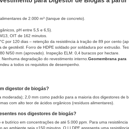
estimento para Digestor de Biogás a partir
 alimentares de 2.000 m³ (tanque de concreto).
gânicos, pH entre 5,5 e 6,5).
13, OIT de 162 minutos.
 por 120 dias – retenção da resistência à tração de 89 por cento (ap
de geotêxtil. Forro de HDPE soldado por soldadura por extrusão. Tes
–380 N/50 mm (aprovado). Inspeção ELM: 0,4 buracos por hectare.
 Nenhuma degradação do revestimento interno.
Geomembrana para
ndeu a todos os requisitos de desempenho.
um digestor de biogás?
 moderada); 2,0 mm como padrão para a maioria dos digestores de bi
mas com alto teor de ácidos orgânicos (resíduos alimentares).
resentes nos digestores de biogás?
o e butírico em concentrações de até 5.000 ppm. Para uma resistência
ção ao ambiente seja ≥150 minutos. O LLDPE apresenta uma resistênci