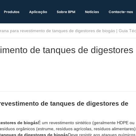
Produtos
Aplicação
Sobre BPM
Notícias
Contacte-nos
na para revestimento de tanques de digestores de biogás | Guia Téc
mento de tanques de digestores
evestimento de tanques de digestores de
estores de biogás
É um revestimento sintético (geralmente HDPE ou
esíduos orgânicos (estrume, resíduos agrícolas, resíduos alimentares
tanques de digestores de biogás
Deve resistir aos ataques químicos