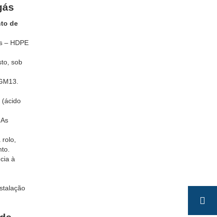
gás
to de
os – HDPE
sto, sob
 GM13.
 (ácido
 As
 rolo,
nto.
cia à
stalação