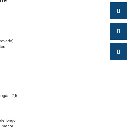
 de
rovado).
tes
ogás; 2,5
 de longo
a menor.