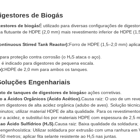
Digestores de Biogás
estores de biogás
É utilizado para diversas configurações de digestor
 flutuante de HDPE (2,0 mm) mais revestimento inferior de HDPE (1,
ntinuous Stirred Tank Reactor):
Forro de HDPE (1,5–2,0 mm) aplic
.
ara proteção contra corrosão (o H₂S ataca o aço).
é indicado para digestores de pequena escala.
):
HDPE de 2,0 mm para ambos os tanques.
Soluções Engenhariais
to de tanques de digestores de biogás
e ações corretivas.
o a Ácidos Orgânicos (Ácido Acético).
Causa raiz: O uso de um rev
m digestores de alta acidez orgânica (adubo de aves). Solução técnic
nutos; utilizar material HDPE de alta qualidade. Para os revestimentos
ir a acidez, e substituí-los por materiais HDPE com espessura de 2,5 
o Ácido Sulfídrico (H₂S).
Causa raiz: Baixa qualidade da soldadura;
o engenhosística: Utilizar soldadura por extrusão com uma ranhura em 
50 metros; aplicar fita selante resistente ao H₂S nas juntas.