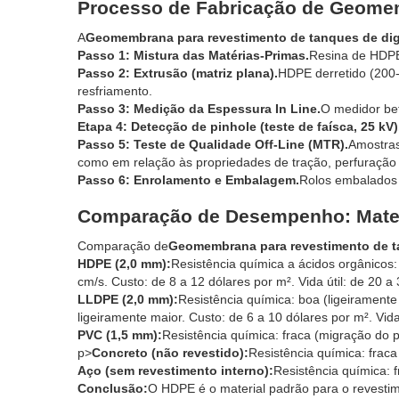
Processo de Fabricação de Geome
A
Geomembrana para revestimento de tanques de dig
Passo 1: Mistura das Matérias-Primas.
Resina de HDPE
Passo 2: Extrusão (matriz plana).
HDPE derretido (200-
resfriamento.
Passo 3: Medição da Espessura In Line.
O medidor be
Etapa 4: Detecção de pinhole (teste de faísca, 25 kV)
Passo 5: Teste de Qualidade Off-Line (MTR).
Amostras
como em relação às propriedades de tração, perfuração
Passo 6: Enrolamento e Embalagem.
Rolos embalados 
Comparação de Desempenho: Materi
Comparação de
Geomembrana para revestimento de t
HDPE (2,0 mm):
Resistência química a ácidos orgânicos
cm/s. Custo: de 8 a 12 dólares por m². Vida útil: de 20 a
LLDPE (2,0 mm):
Resistência química: boa (ligeiramente
ligeiramente maior. Custo: de 6 a 10 dólares por m². Vida 
PVC (1,5 mm):
Resistência química: fraca (migração do 
p>
Concreto (não revestido):
Resistência química: frac
Aço (sem revestimento interno):
Resistência química: 
Conclusão:
O HDPE é o material padrão para o revestim