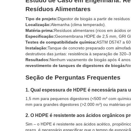
Estudo de Caso em Engenharia: Rev
Resíduos Alimentares
Tipo de projeto:
Digestor de biogás a partir de resíduos
Localização:
Alemanha (clima temperado).
Matéria-prima:
Resíduos alimentares (ricos em ácidos or
Especificação:
Geomembrana HDPE de 2,5 mm, GRI GM
Testes de compatibilidade química:
ASTM D5747 a 60°C
Instalação:
Tanque de concreto preparado com almofada 
destrutivos das juntas: resistência à separação de 320
Resultados:
Nenhum vazamento de biogás após 4 anos.
revestimento de tanques de digestores de biogás
Ate
Seção de Perguntas Frequentes
1. Qual espessura de HDPE é necessária para 
1,5 mm para pequenos digestores (<500 m³ com química
mm para grandes digestores (>2.000 m³) ou matérias-pri
2. O HDPE é resistente aos ácidos orgânicos p
Sim – o HDPE é resistente aos ácidos acético, propiônic
prazo, é necessário especificar que o tempo de exposi