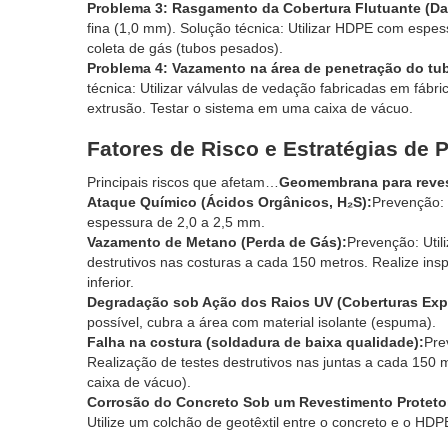
Problema 3: Rasgamento da Cobertura Flutuante (Da
fina (1,0 mm). Solução técnica: Utilizar HDPE com espes
coleta de gás (tubos pesados).
Problema 4: Vazamento na área de penetração do tub
técnica: Utilizar válvulas de vedação fabricadas em fábr
extrusão. Testar o sistema em uma caixa de vácuo.
Fatores de Risco e Estratégias de 
Principais riscos que afetam…
Geomembrana para reves
Ataque Químico (Ácidos Orgânicos, H₂S):
Prevenção: 
espessura de 2,0 a 2,5 mm.
Vazamento de Metano (Perda de Gás):
Prevenção: Uti
destrutivos nas costuras a cada 150 metros. Realize in
inferior.
Degradação sob Ação dos Raios UV (Coberturas Exp
possível, cubra a área com material isolante (espuma).
Falha na costura (soldadura de baixa qualidade):
Pre
Realização de testes destrutivos nas juntas a cada 150 
caixa de vácuo).
Corrosão do Concreto Sob um Revestimento Proteto
Utilize um colchão de geotêxtil entre o concreto e o HDP