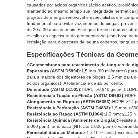
causados por ácidos orgânicos (ácido acético, propiônico,
mantendo ao mesmo tempo sua integridade hermética (b
projetos de energia renovável e especialistas em comp
fundamental para evitar vazamentos de biogás, prevenir a
de 20 a 30 anos ou mais. Este guia fornece dados sobre a
escolha da espessura da geomembrana (com base no tam
instalação para digestores de laguna cobertos, tanques 
Especificações Técnicas da Geome
A
Geomembrana para revestimento de tanques de dig
Espessura (ASTM D5994):
1,5 mm (60 milímetros) par
para a maioria dos digestores de biogás; 2,5 mm para d
ácidos orgânicos). A tolerância é de ±5 por cento.
Densidade (ASTM D1505):
HDPE: ≥0,940 g/cm³; LLDPE: 
Resistência à Tração na Flexão (ASTM D6693):
HDPE 
Alongamento na Ruptura (ASTM D6693):
HDPE: ≥12 po
Resistência à Perfuração (ASTM D4833):
1,5 mm: ≥300
Resistência ao Rasgo (ASTM D1004):
1,5 mm: ≥125 N;
Resistência Química (Ambiente de Biogás):
Resiste a 
5.000 ppm), amoníaco (NH₃ até 1.000 ppm) e valores de
Permeabilidade ao Metano:
≤1 x 10⁻¹² cm/s (essencial