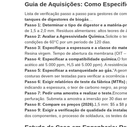
Guia de Aquisições: Como Especif
Lista de verificação passo a passo para gestores de co
tanques de digestores de biogás
…
Passo 1: Determinar o tipo de digestor e a matéria-pri
de 1,5 a 2,0 mm. Resíduos alimentares: altos teores de
Passo 2: Avaliar a Agressividade Química.
Solicite o 
condições de 60°C por um período de 120 dias.
Passo 3: Especifique a espessura e a classe do mater
Resina virgem. Tempo de abertura da membrana (OIT – 
Passo 4: Especificar a compatibilidade química.
O for
acético até 5.000 ppm, H₂S até 5.000 ppm). A resistênc
Passo 5: Especificar a estanqueidade ao gás.
“A geom
costuras devem ser testadas para verificar a ocorrência 
Passo 6: Exigir relatórios de teste da fábrica (MTRs) 
indicando a espessura, o teor de carbono negro, as prop
Passo 7: Pedir uma amostra e realizar o teste.
Encomen
perfuração. Submeta a amostra a imersão por 30 dias e
Passo 8: Compare os preços (2026).
1,5 mm: $5 a $8 p
Passo 9: Exigir a verificação de qualidade da instala
dos componentes, o processo de soldadura, os testes da