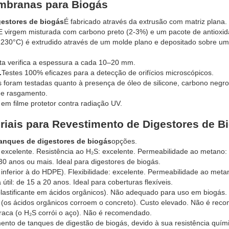
mbranas para Biogás
estores de biogás
É fabricado através da extrusão com matriz plana.
 virgem misturada com carbono preto (2-3%) e um pacote de antioxid
230°C) é extrudido através de um molde plano e depositado sobre um
ta verifica a espessura a cada 10–20 mm.
.
Testes 100% eficazes para a detecção de orifícios microscópicos.
 foram testadas quanto à presença de óleo de silicone, carbono negr
 e rasgamento.
em filme protetor contra radiação UV.
ais para Revestimento de Digestores de B
anques de digestores de biogás
opções.
: excelente. Resistência ao H₂S: excelente. Permeabilidade ao metano:
 30 anos ou mais. Ideal para digestores de biogás.
 inferior à do HDPE). Flexibilidade: excelente. Permeabilidade ao meta
útil: de 15 a 20 anos. Ideal para coberturas flexíveis.
plastificante em ácidos orgânicos). Não adequado para uso em biogás.
a (os ácidos orgânicos corroem o concreto). Custo elevado. Não é rec
fraca (o H₂S corrói o aço). Não é recomendado.
ento de tanques de digestão de biogás, devido à sua resistência quím