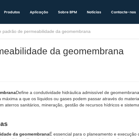
Produtos
Aplicação
Sobre BPM
Notícias
Contacte-nos
te padrão de permeabilidade da geomembrana
rmeabilidade da geomembrana
embrana
Define a condutividade hidráulica admissível de geomembran
xa máxima a que os líquidos ou gases podem passar através do materia
 aterros sanitários, mineração, gestão de recursos hídricos e sistem
cas
ilidade da geomembrana
É essencial para o planeamento e execução 