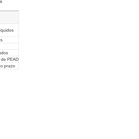
ra
íquidos
s.
udos
s de PEAD
go prazo