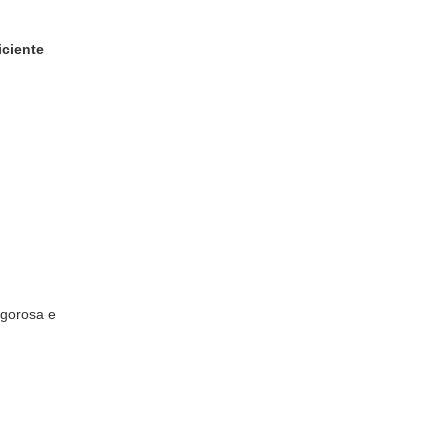
iciente
igorosa e