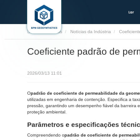
Lar
Lar
Notícias
Notícias da Indústria
Coeficien
Coeficiente padrão de pe
2026/03/13 11:01
O
padrão de coeficiente de permeabilidade da geom
utilizadas em engenharia de contenção. Especifica a ta
pressão, garantindo um desempenho fiável da barreira em
proteção ambiental.
Parâmetros e especificações técni
Compreendendo o
padrão de coeficiente de permeab