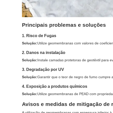
Principais problemas e soluções
1. Risco de Fugas
Solução:
Utilize geomembranas com valores de coeficient
2. Danos na instalação
Solução:
Instale camadas protetoras de geotêxtil para ev
3. Degradação por UV
Solução:
Garantir que o teor de negro de fumo cumpre a
4. Exposição a produtos químicos
Solução:
Utilize geomembranas de PEAD com propriedad
Avisos e medidas de mitigação de 
A utilização de geomembranas com espessura inferior à 