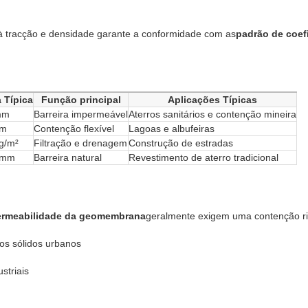
ia à tracção e densidade garante a conformidade com as
padrão de coef
 Típica
Função principal
Aplicações Típicas
mm
Barreira impermeável
Aterros sanitários e contenção mineira
mm
Contenção flexível
Lagoas e albufeiras
g/m²
Filtração e drenagem
Construção de estradas
 mm
Barreira natural
Revestimento de aterro tradicional
permeabilidade da geomembrana
geralmente exigem uma contenção r
uos sólidos urbanos
striais