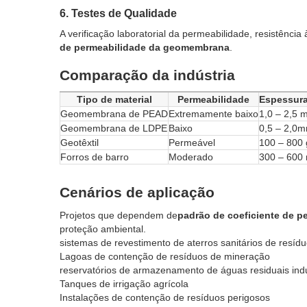
6. Testes de Qualidade
A verificação laboratorial da permeabilidade, resistênc
de permeabilidade da geomembrana
.
Comparação da indústria
Tipo de material
Permeabilidade
Espessura
Geomembrana de PEAD
Extremamente baixo
1,0 – 2,5 
Geomembrana de LDPE
Baixo
0,5 – 2,0
Geotêxtil
Permeável
100 – 800 
Forros de barro
Moderado
300 – 600
Cenários de aplicação
Projetos que dependem de
padrão de coeficiente de 
proteção ambiental.
sistemas de revestimento de aterros sanitários de resíd
Lagoas de contenção de resíduos de mineração
reservatórios de armazenamento de águas residuais indu
Tanques de irrigação agrícola
Instalações de contenção de resíduos perigosos