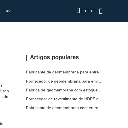
PT-PT
RV
Artigos populares
Fabricante de geomembrana para entrega de projetos
Fornecedor de geomembrana para envio de emergência
as
Fábrica de geomembrana com estoque pronto
l sob
as de
Fornecedor de revestimento de HDPE com prazo de entrega curto
Fabricante de geomembrana com entrega rápida
de