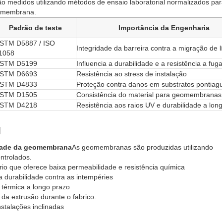
ão medidos utilizando métodos de ensaio laboratorial normalizados pa
eomembrana.
Padrão de teste
Importância da Engenharia
STM D5887 / ISO
Integridade da barreira contra a migração de l
1058
STM D5199
Influencia a durabilidade e a resistência a fuga
STM D6693
Resistência ao stress de instalação
STM D4833
Proteção contra danos em substratos pontiag
STM D1505
Consistência do material para geomembrana
STM D4218
Resistência aos raios UV e durabilidade a lon
l
idade da geomembrana
As geomembranas são produzidas utilizando
ntrolados.
rio que oferece baixa permeabilidade e resistência química
a durabilidade contra as intempéries
 térmica a longo prazo
 da extrusão durante o fabrico.
nstalações inclinadas