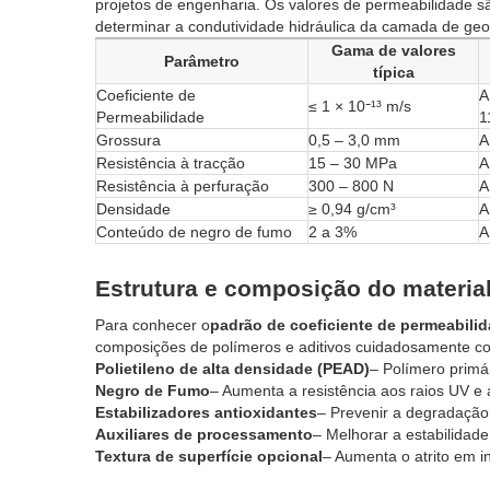
projetos de engenharia. Os valores de permeabilidade s
determinar a condutividade hidráulica da camada de g
Gama de valores
Parâmetro
típica
Coeficiente de
A
≤ 1 × 10⁻¹³ m/s
Permeabilidade
1
Grossura
0,5 – 3,0 mm
A
Resistência à tracção
15 – 30 MPa
A
Resistência à perfuração
300 – 800 N
A
Densidade
≥ 0,94 g/cm³
A
Conteúdo de negro de fumo
2 a 3%
A
Estrutura e composição do materia
Para conhecer o
padrão de coeficiente de permeabil
composições de polímeros e aditivos cuidadosamente co
Polietileno de alta densidade (PEAD)
– Polímero primá
Negro de Fumo
– Aumenta a resistência aos raios UV e 
Estabilizadores antioxidantes
– Prevenir a degradação
Auxiliares de processamento
– Melhorar a estabilidade
Textura de superfície opcional
– Aumenta o atrito em i