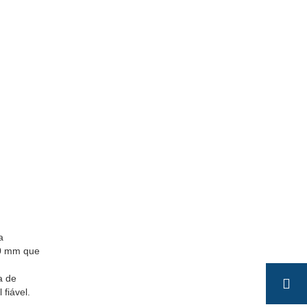
a
,0 mm que
a de
fiável.