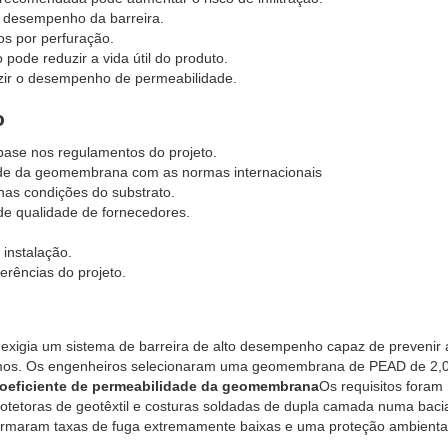
 desempenho da barreira.
os por perfuração.
pode reduzir a vida útil do produto.
zir o desempenho de permeabilidade.
o
ase nos regulamentos do projeto.
dade da geomembrana com as normas internacionais
as condições do substrato.
s de qualidade de fornecedores.
 instalação.
erências do projeto.
exigia um sistema de barreira de alto desempenho capaz de prevenir 
ximos. Os engenheiros selecionaram uma geomembrana de PEAD de 2
oeficiente de permeabilidade da geomembrana
Os requisitos foram
otetoras de geotêxtil e costuras soldadas de dupla camada numa baci
irmaram taxas de fuga extremamente baixas e uma proteção ambiental 