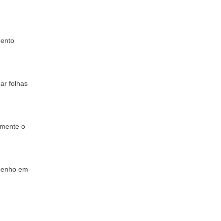
mento
ar folhas
amente o
mpenho em