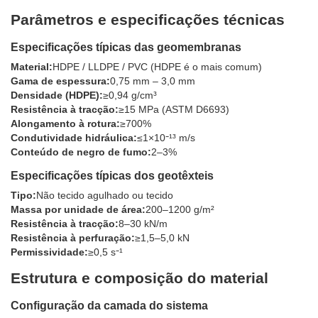
Parâmetros e especificações técnicas
Especificações típicas das geomembranas
Material:
HDPE / LLDPE / PVC (HDPE é o mais comum)
Gama de espessura:
0,75 mm – 3,0 mm
Densidade (HDPE):
≥0,94 g/cm³
Resistência à tracção:
≥15 MPa (ASTM D6693)
Alongamento à rotura:
≥700%
Condutividade hidráulica:
≤1×10⁻¹³ m/s
Conteúdo de negro de fumo:
2–3%
Especificações típicas dos geotêxteis
Tipo:
Não tecido agulhado ou tecido
Massa por unidade de área:
200–1200 g/m²
Resistência à tracção:
8–30 kN/m
Resistência à perfuração:
≥1,5–5,0 kN
Permissividade:
≥0,5 s⁻¹
Estrutura e composição do material
Configuração da camada do sistema