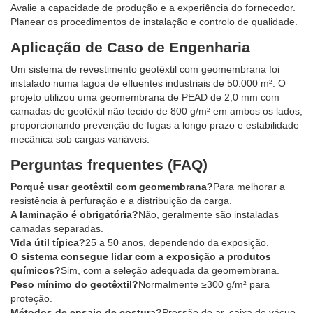
Avalie a capacidade de produção e a experiência do fornecedor.
Planear os procedimentos de instalação e controlo de qualidade.
Aplicação de Caso de Engenharia
Um sistema de revestimento geotêxtil com geomembrana foi
instalado numa lagoa de efluentes industriais de 50.000 m². O
projeto utilizou uma geomembrana de PEAD de 2,0 mm com
camadas de geotêxtil não tecido de 800 g/m² em ambos os lados,
proporcionando prevenção de fugas a longo prazo e estabilidade
mecânica sob cargas variáveis.
Perguntas frequentes (FAQ)
Porquê usar geotêxtil com geomembrana?
Para melhorar a
resistência à perfuração e a distribuição da carga.
A laminação é obrigatória?
Não, geralmente são instaladas
camadas separadas.
Vida útil típica?
25 a 50 anos, dependendo da exposição.
O sistema consegue lidar com a exposição a produtos
químicos?
Sim, com a seleção adequada da geomembrana.
Peso mínimo do geotêxtil?
Normalmente ≥300 g/m² para
proteção.
Métodos de ensaio de costura?
Pressão do ar, caixa de vácuo,