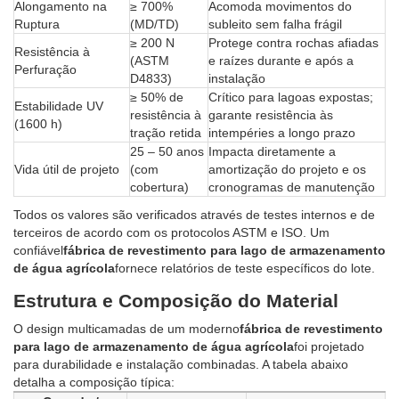
Alongamento na
≥ 700%
Acomoda movimentos do
Ruptura
(MD/TD)
subleito sem falha frágil
≥ 200 N
Protege contra rochas afiadas
Resistência à
(ASTM
e raízes durante e após a
Perfuração
D4833)
instalação
≥ 50% de
Crítico para lagoas expostas;
Estabilidade UV
resistência à
garante resistência às
(1600 h)
tração retida
intempéries a longo prazo
25 – 50 anos
Impacta diretamente a
Vida útil de projeto
(com
amortização do projeto e os
cobertura)
cronogramas de manutenção
Todos os valores são verificados através de testes internos e de
terceiros de acordo com os protocolos ASTM e ISO. Um
confiável
fábrica de revestimento para lago de armazenamento
de água agrícola
fornece relatórios de teste específicos do lote.
Estrutura e Composição do Material
O design multicamadas de um moderno
fábrica de revestimento
para lago de armazenamento de água agrícola
foi projetado
para durabilidade e instalação combinadas. A tabela abaixo
detalha a composição típica: