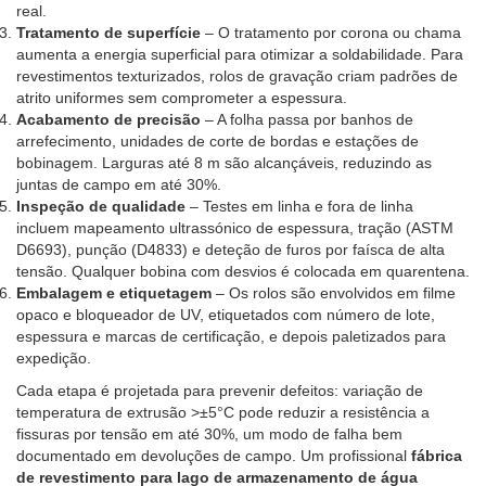
real.
Tratamento de superfície
– O tratamento por corona ou chama
aumenta a energia superficial para otimizar a soldabilidade. Para
revestimentos texturizados, rolos de gravação criam padrões de
atrito uniformes sem comprometer a espessura.
Acabamento de precisão
– A folha passa por banhos de
arrefecimento, unidades de corte de bordas e estações de
bobinagem. Larguras até 8 m são alcançáveis, reduzindo as
juntas de campo em até 30%.
Inspeção de qualidade
– Testes em linha e fora de linha
incluem mapeamento ultrassónico de espessura, tração (ASTM
D6693), punção (D4833) e deteção de furos por faísca de alta
tensão. Qualquer bobina com desvios é colocada em quarentena.
Embalagem e etiquetagem
– Os rolos são envolvidos em filme
opaco e bloqueador de UV, etiquetados com número de lote,
espessura e marcas de certificação, e depois paletizados para
expedição.
Cada etapa é projetada para prevenir defeitos: variação de
temperatura de extrusão >±5°C pode reduzir a resistência a
fissuras por tensão em até 30%, um modo de falha bem
documentado em devoluções de campo. Um profissional
fábrica
de revestimento para lago de armazenamento de água