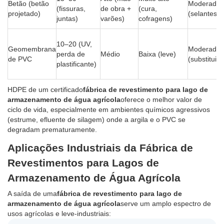
Betão (betão
Moderado
(fissuras,
de obra +
(cura,
projetado)
(selantes)
juntas)
varões)
cofragens)
10–20 (UV,
Geomembrana
Moderada
perda de
Médio
Baixa (leve)
de PVC
(substituiç
plastificante)
HDPE de um certificado
fábrica de revestimento para lago de
armazenamento de água agrícola
oferece o melhor valor de
ciclo de vida, especialmente em ambientes químicos agressivos
(estrume, efluente de silagem) onde a argila e o PVC se
degradam prematuramente.
Aplicações Industriais da Fábrica de
Revestimentos para Lagos de
Armazenamento de Água Agrícola
A saída de uma
fábrica de revestimento para lago de
armazenamento de água agrícola
serve um amplo espectro de
usos agrícolas e leve-industriais: