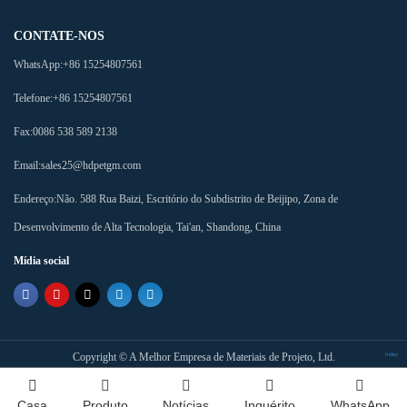
CONTATE-NOS
WhatsApp:
+86 15254807561
Telefone:
+86 15254807561
Fax:
0086 538 589 2138
Email:
sales25@hdpetgm.com
Endereço:
Não. 588 Rua Baizi, Escritório do Subdistrito de Beijipo, Zona de
Desenvolvimento de Alta Tecnologia, Tai'an, Shandong, China
Mídia social
Copyright ©
A Melhor Empresa de Materiais de Projeto, Ltd.
Index
Casa
Produto
Notícias
Inquérito
WhatsApp