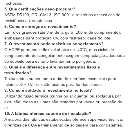
rochosos.
5. Que certificações devo procurar?
ASTM D5199, GRI-GM13, ISO 9001 e relatórios específicos de
resistência a UV/químicos.
6. Como é entregue o revestimento?
Em rolos grandes (até 8 m de largura, 100 m de comprimento),
embalados para proteção UV, com rastreabilidade do lote.
7. O revestimento pode resistir ao congelamento?
O HDPE permanece flexível abaixo de -40°C, mas ciclos de
congelamento-descongelamento exigem compactação adequada
do subleito para evitar o levantamento por geada.
8. Qual é a diferença entre revestimentos lisos e
texturizados?
Texturizados aumentam o atrito de interface, essenciais para
taludes >3H:1V; lisos são usados para fundos planos.
9. Como é soldado o revestimento no local?
Utilizando fusão térmica (cunha ou ar quente) ou soldadura por
extrusão; todas as juntas são testadas por vácuo ou pressão de
ar.
10. A fábrica oferece suporte de instalação?
A maioria das fábricas estabelecidas oferece supervisão técnica,
diretrizes de CQA e treinamento de soldagem para contratantes.