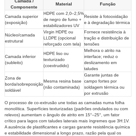
Camada /
Material
Função
Componente
HDPE com 2,0–2,5%
Camada superior
Resiste à fotooxidação
de negro de fumo +
(exposição)
e à degradação térmica
estabilizadores UV
Virgin HDPE ou
Fornece resistência à
Núcleo/camada
LLDPE (opcional
tração e distribuição de
estrutural
reforçado com tela)
tensões
Melhora o atrito na
HDPE liso ou
Camada inferior
interface; reduz o
texturizado
(subleito)
deslizamento em
(coextrudido)
taludes
Garante juntas de
Zona de
Mesma resina base
campo fortes por
borda/sobreposição
(não contaminada)
soldagem térmica ou
soldável
por extrusão
O processo de co-extrusão une todas as camadas numa folha
monolítica. Superfícies texturizadas (padrões ondulados ou com
relevos) aumentam o ângulo de atrito em 15°–25°, um fator
crítico para lagos com taludes laterais mais íngremes que 3H:1V.
A ausência de plastificantes e cargas garante resistência química
e estabilidade dimensional a longo prazo, razão pela qual os