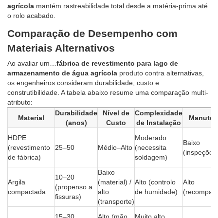
agrícola
mantém rastreabilidade total desde a matéria-prima até
o rolo acabado.
Comparação de Desempenho com
Materiais Alternativos
Ao avaliar um…
fábrica de revestimento para lago de
armazenamento de água agrícola
produto contra alternativas,
os engenheiros consideram durabilidade, custo e
construtibilidade. A tabela abaixo resume uma comparação multi-
atributo:
Durabilidade
Nível de
Complexidade
Material
Manuten
(anos)
Custo
de Instalação
HDPE
Moderado
Baixo
(revestimento
25–50
Médio–Alto
(necessita
(inspeções
de fábrica)
soldagem)
Baixo
10–20
Argila
(material) /
Alto (controlo
Alto
(propenso a
compactada
alto
de humidade)
(recompact
fissuras)
(transporte)
15–30
Alto (mão
Muito alto