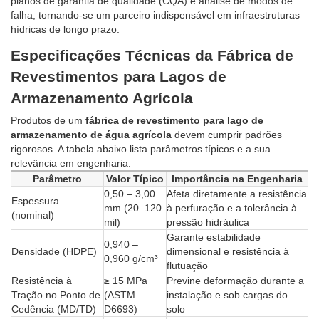
planos de garantia de qualidade (CQA) e análise de modos de
falha, tornando-se um parceiro indispensável em infraestruturas
hídricas de longo prazo.
Especificações Técnicas da Fábrica de
Revestimentos para Lagos de
Armazenamento Agrícola
Produtos de um
fábrica de revestimento para lago de
armazenamento de água agrícola
devem cumprir padrões
rigorosos. A tabela abaixo lista parâmetros típicos e a sua
relevância em engenharia:
Parâmetro
Valor Típico
Importância na Engenharia
0,50 – 3,00
Afeta diretamente a resistência
Espessura
mm (20–120
à perfuração e a tolerância à
(nominal)
mil)
pressão hidráulica
Garante estabilidade
0,940 –
Densidade (HDPE)
dimensional e resistência à
0,960 g/cm³
flutuação
Resistência à
≥ 15 MPa
Previne deformação durante a
Tração no Ponto de
(ASTM
instalação e sob cargas do
Cedência (MD/TD)
D6693)
solo