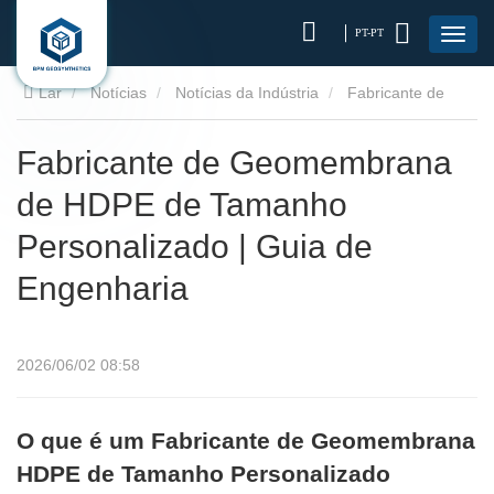
PT-PT
Lar
Notícias
Notícias da Indústria
Fabricante de
Geomembrana de HDPE de Tamanho Personalizado | Guia de
Fabricante de Geomembrana
de HDPE de Tamanho
Engenharia
Personalizado | Guia de
Engenharia
2026/06/02 08:58
O que é um Fabricante de Geomembrana
HDPE de Tamanho Personalizado