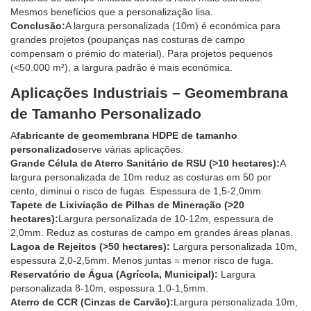
Mesmos benefícios que a personalização lisa.
Conclusão:
A largura personalizada (10m) é económica para
grandes projetos (poupanças nas costuras de campo
compensam o prémio do material). Para projetos pequenos
(<50.000 m²), a largura padrão é mais económica.
Aplicações Industriais – Geomembrana
de Tamanho Personalizado
A
fabricante de geomembrana HDPE de tamanho
personalizado
serve várias aplicações.
Grande Célula de Aterro Sanitário de RSU (>10 hectares):
A
largura personalizada de 10m reduz as costuras em 50 por
cento, diminui o risco de fugas. Espessura de 1,5-2,0mm.
Tapete de Lixiviação de Pilhas de Mineração (>20
hectares):
Largura personalizada de 10-12m, espessura de
2,0mm. Reduz as costuras de campo em grandes áreas planas.
Lagoa de Rejeitos (>50 hectares):
Largura personalizada 10m,
espessura 2,0-2,5mm. Menos juntas = menor risco de fuga.
Reservatório de Água (Agrícola, Municipal):
Largura
personalizada 8-10m, espessura 1,0-1,5mm.
Aterro de CCR (Cinzas de Carvão):
Largura personalizada 10m,