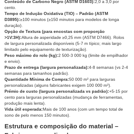
Conteúdo de Carbono Negro (ASTM D1603):
2,0 a 3,0 por
cento.
Tempo de Indução Oxidativa (TIO) – Padrão (ASTM
D3895):
≥100 minutos (≥150 minutos para modelos de longa
duração).
Opção de Textura (para encostas com proporção
>1V:3H):
Altura de asperidade ≥0,25 mm (ASTM D7466). Rolos
de largura personalizada disponíveis (5-7 m típico; mais largo
limitado pelo equipamento de texturização).
Peso máximo do rolo (kg):
2 500-3 000 kg (limite de empilhador
e envio).
Prazo de entrega (largura personalizada):
4-8 semanas (vs 2-4
semanas para tamanhos padrão).
Quantidade Mínima de Compra:
50 000 m² para larguras
personalizadas (alguns fabricantes exigem 100 000 m²).
Prémio de custo (largura personalizada vs padrão):
+5-15 por
cento para larguras personalizadas (mudança de ferramentas,
produção mais lenta).
Vida útil esperada:
Mais de 100 anos (com um tempo total de
sono de pelo menos 150 minutos).
Estrutura e composição do material –