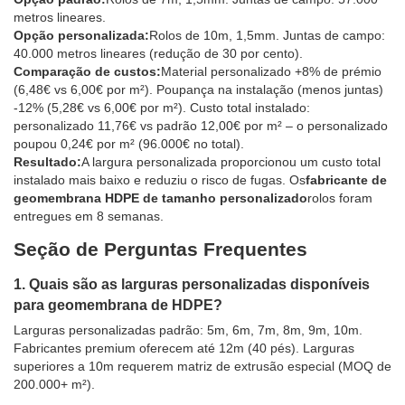
metros lineares.
Opção personalizada:
Rolos de 10m, 1,5mm. Juntas de campo:
40.000 metros lineares (redução de 30 por cento).
Comparação de custos:
Material personalizado +8% de prémio
(6,48€ vs 6,00€ por m²). Poupança na instalação (menos juntas)
-12% (5,28€ vs 6,00€ por m²). Custo total instalado:
personalizado 11,76€ vs padrão 12,00€ por m² – o personalizado
poupou 0,24€ por m² (96.000€ no total).
Resultado:
A largura personalizada proporcionou um custo total
instalado mais baixo e reduziu o risco de fugas. Os
fabricante de
geomembrana HDPE de tamanho personalizado
rolos foram
entregues em 8 semanas.
Seção de Perguntas Frequentes
1. Quais são as larguras personalizadas disponíveis
para geomembrana de HDPE?
Larguras personalizadas padrão: 5m, 6m, 7m, 8m, 9m, 10m.
Fabricantes premium oferecem até 12m (40 pés). Larguras
superiores a 10m requerem matriz de extrusão especial (MOQ de
200.000+ m²).