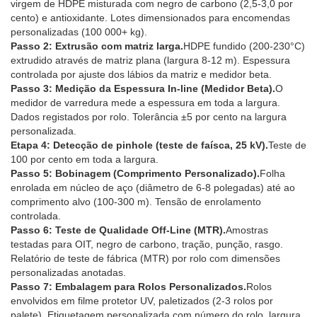
virgem de HDPE misturada com negro de carbono (2,5-3,0 por
cento) e antioxidante. Lotes dimensionados para encomendas
personalizadas (100 000+ kg).
Passo 2: Extrusão com matriz larga.
HDPE fundido (200-230°C)
extrudido através de matriz plana (largura 8-12 m). Espessura
controlada por ajuste dos lábios da matriz e medidor beta.
Passo 3: Medição da Espessura In-line (Medidor Beta).
O
medidor de varredura mede a espessura em toda a largura.
Dados registados por rolo. Tolerância ±5 por cento na largura
personalizada.
Etapa 4: Detecção de pinhole (teste de faísca, 25 kV).
Teste de
100 por cento em toda a largura.
Passo 5: Bobinagem (Comprimento Personalizado).
Folha
enrolada em núcleo de aço (diâmetro de 6-8 polegadas) até ao
comprimento alvo (100-300 m). Tensão de enrolamento
controlada.
Passo 6: Teste de Qualidade Off-Line (MTR).
Amostras
testadas para OIT, negro de carbono, tração, punção, rasgo.
Relatório de teste de fábrica (MTR) por rolo com dimensões
personalizadas anotadas.
Passo 7: Embalagem para Rolos Personalizados.
Rolos
envolvidos em filme protetor UV, paletizados (2-3 rolos por
palete). Etiquetagem personalizada com número do rolo, largura,