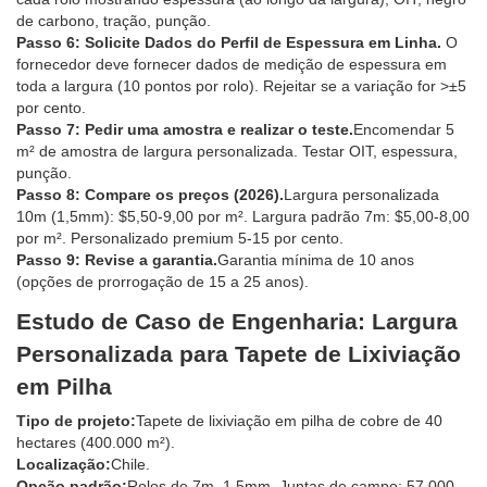
de carbono, tração, punção.
Passo 6: Solicite Dados do Perfil de Espessura em Linha.
O
fornecedor deve fornecer dados de medição de espessura em
toda a largura (10 pontos por rolo). Rejeitar se a variação for >±5
por cento.
Passo 7: Pedir uma amostra e realizar o teste.
Encomendar 5
m² de amostra de largura personalizada. Testar OIT, espessura,
punção.
Passo 8: Compare os preços (2026).
Largura personalizada
10m (1,5mm): $5,50-9,00 por m². Largura padrão 7m: $5,00-8,00
por m². Personalizado premium 5-15 por cento.
Passo 9: Revise a garantia.
Garantia mínima de 10 anos
(opções de prorrogação de 15 a 25 anos).
Estudo de Caso de Engenharia: Largura
Personalizada para Tapete de Lixiviação
em Pilha
Tipo de projeto:
Tapete de lixiviação em pilha de cobre de 40
hectares (400.000 m²).
Localização:
Chile.
Opção padrão:
Rolos de 7m, 1,5mm. Juntas de campo: 57.000