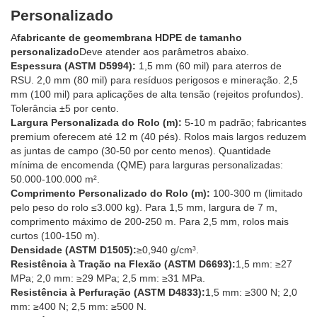
Personalizado
A
fabricante de geomembrana HDPE de tamanho
personalizado
Deve atender aos parâmetros abaixo.
Espessura (ASTM D5994):
1,5 mm (60 mil) para aterros de
RSU. 2,0 mm (80 mil) para resíduos perigosos e mineração. 2,5
mm (100 mil) para aplicações de alta tensão (rejeitos profundos).
Tolerância ±5 por cento.
Largura Personalizada do Rolo (m):
5-10 m padrão; fabricantes
premium oferecem até 12 m (40 pés). Rolos mais largos reduzem
as juntas de campo (30-50 por cento menos). Quantidade
mínima de encomenda (QME) para larguras personalizadas:
50.000-100.000 m².
Comprimento Personalizado do Rolo (m):
100-300 m (limitado
pelo peso do rolo ≤3.000 kg). Para 1,5 mm, largura de 7 m,
comprimento máximo de 200-250 m. Para 2,5 mm, rolos mais
curtos (100-150 m).
Densidade (ASTM D1505):
≥0,940 g/cm³.
Resistência à Tração na Flexão (ASTM D6693):
1,5 mm: ≥27
MPa; 2,0 mm: ≥29 MPa; 2,5 mm: ≥31 MPa.
Resistência à Perfuração (ASTM D4833):
1,5 mm: ≥300 N; 2,0
mm: ≥400 N; 2,5 mm: ≥500 N.