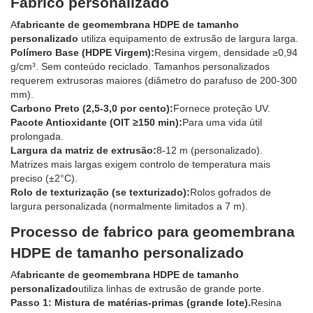
Fabrico personalizado
A
fabricante de geomembrana HDPE de tamanho
personalizado
utiliza equipamento de extrusão de largura larga.
Polímero Base (HDPE Virgem):
Resina virgem, densidade ≥0,94
g/cm³. Sem conteúdo reciclado. Tamanhos personalizados
requerem extrusoras maiores (diâmetro do parafuso de 200-300
mm).
Carbono Preto (2,5-3,0 por cento):
Fornece proteção UV.
Pacote Antioxidante (OIT ≥150 min):
Para uma vida útil
prolongada.
Largura da matriz de extrusão:
8-12 m (personalizado).
Matrizes mais largas exigem controlo de temperatura mais
preciso (±2°C).
Rolo de texturização (se texturizado):
Rolos gofrados de
largura personalizada (normalmente limitados a 7 m).
Processo de fabrico para geomembrana
HDPE de tamanho personalizado
A
fabricante de geomembrana HDPE de tamanho
personalizado
utiliza linhas de extrusão de grande porte.
Passo 1: Mistura de matérias-primas (grande lote).
Resina