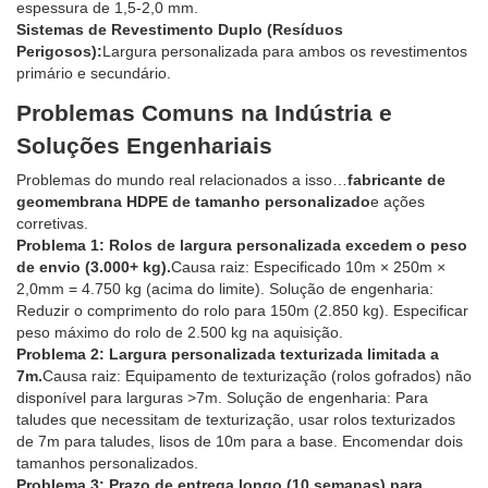
espessura de 1,5-2,0 mm.
Sistemas de Revestimento Duplo (Resíduos
Perigosos):
Largura personalizada para ambos os revestimentos
primário e secundário.
Problemas Comuns na Indústria e
Soluções Engenhariais
Problemas do mundo real relacionados a isso…
fabricante de
geomembrana HDPE de tamanho personalizado
e ações
corretivas.
Problema 1: Rolos de largura personalizada excedem o peso
de envio (3.000+ kg).
Causa raiz: Especificado 10m × 250m ×
2,0mm = 4.750 kg (acima do limite). Solução de engenharia:
Reduzir o comprimento do rolo para 150m (2.850 kg). Especificar
peso máximo do rolo de 2.500 kg na aquisição.
Problema 2: Largura personalizada texturizada limitada a
7m.
Causa raiz: Equipamento de texturização (rolos gofrados) não
disponível para larguras >7m. Solução de engenharia: Para
taludes que necessitam de texturização, usar rolos texturizados
de 7m para taludes, lisos de 10m para a base. Encomendar dois
tamanhos personalizados.
Problema 3: Prazo de entrega longo (10 semanas) para