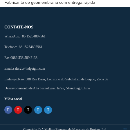
Fabricante de geomembrana com entrega rápida
CONTATE-NOS
WhatsApp:
+86 15254807561
Telefone:
+86 15254807561
Fax:
0086 538 589 2138
Email:
sales25@hdpetgm.com
Endereço:
Não. 588 Rua Baizi, Escritório do Subdistrito de Beijipo, Zona de
Desenvolvimento de Alta Tecnologia, Tai'an, Shandong, China
Mídia social
Copyright ©
A Melhor Empresa de Materiais de Projeto, Ltd.
Index