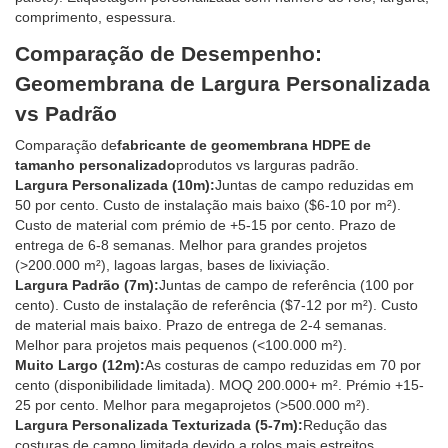
comprimento, espessura.
Comparação de Desempenho:
Geomembrana de Largura Personalizada
vs Padrão
Comparação de
fabricante de geomembrana HDPE de
tamanho personalizado
produtos vs larguras padrão.
Largura Personalizada (10m):
Juntas de campo reduzidas em
50 por cento. Custo de instalação mais baixo ($6-10 por m²).
Custo de material com prémio de +5-15 por cento. Prazo de
entrega de 6-8 semanas. Melhor para grandes projetos
(>200.000 m²), lagoas largas, bases de lixiviação.
Largura Padrão (7m):
Juntas de campo de referência (100 por
cento). Custo de instalação de referência ($7-12 por m²). Custo
de material mais baixo. Prazo de entrega de 2-4 semanas.
Melhor para projetos mais pequenos (<100.000 m²).
Muito Largo (12m):
As costuras de campo reduzidas em 70 por
cento (disponibilidade limitada). MOQ 200.000+ m². Prémio +15-
25 por cento. Melhor para megaprojetos (>500.000 m²).
Largura Personalizada Texturizada (5-7m):
Redução das
costuras de campo limitada devido a rolos mais estreitos.