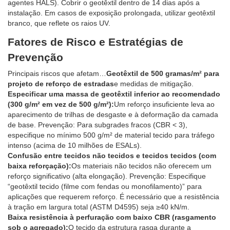
agentes HALS). Cobrir o geotêxtil dentro de 14 dias após a
instalação. Em casos de exposição prolongada, utilizar geotêxtil
branco, que reflete os raios UV.
Fatores de Risco e Estratégias de
Prevenção
Principais riscos que afetam…
Geotêxtil de 500 gramas/m² para
projeto de reforço de estradas
e medidas de mitigação.
Especificar uma massa de geotêxtil inferior ao recomendado
(300 g/m² em vez de 500 g/m²):
Um reforço insuficiente leva ao
aparecimento de trilhas de desgaste e à deformação da camada
de base. Prevenção: Para subgrades fracos (CBR < 3),
especifique no mínimo 500 g/m² de material tecido para tráfego
intenso (acima de 10 milhões de ESALs).
Confusão entre tecidos não tecidos e tecidos tecidos (com
baixa reforçação):
Os materiais não tecidos não oferecem um
reforço significativo (alta elongação). Prevenção: Especifique
“geotêxtil tecido (filme com fendas ou monofilamento)” para
aplicações que requerem reforço. É necessário que a resistência
à tração em largura total (ASTM D4595) seja ≥40 kN/m.
Baixa resistência à perfuração com baixo CBR (rasgamento
sob o agregado):
O tecido da estrutura rasga durante a