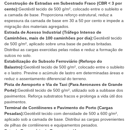
Construção de Estradas em Subestrado Fraco (CBR < 3 por
cento):
Geotêxtil tecido de 500 g/m², colocado entre o subleito e
a camada de base. Proporciona reforço estrutural, reduz a
espessura da camada de base em 30 a 50 por cento e impede a
migração dos materiais agregados.
Estrada de Acesso Industrial (Tráfego Intenso de
Caminhões, mais de 100 caminhões por dia):
Geotêxtil tecido
de 500 g/m², aplicado sobre uma base de pedras britadas.
Distribui as cargas exercidas pelas rodas e reduz a formação de
sulcos no solo.
Estabilização do Subsolo Ferroviário (Reforço do
Balastro):
Geotêxtil tecido de 500 g/m², colocado entre o subleito
e o lastro. Previne o acúmulo de lastro em determinadas áreas e
reduz o assentamento diferencial do terreno.
Pista de Aeroporto e Via de Taxi (Para Aeronaves de Grande
Porte):
Geotêxtil tecido de 500 g/m², utilizado sob a subbase dos
pavimentos. Reforça substratos fracos e prolonga a vida útil dos
pavimentos.
Terminal de Contêineres e Pavimento do Porto (Cargas
Pesadas):
Geotêxtil tecido com densidade de 500 a 600 g/m²,
aplicado sob a camada de base. Distribui as cargas provenientes
de pilhas de contêineres e equipamentos pesados.