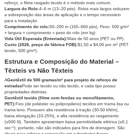
reforço, o filme rasgado tecido é o método mais comum.
Largura do Rolo:
4–6 m (13–20 pés). Rolos mais largos reduzem
a sobreposição das áreas de aplicação e o tempo necessário
para a instalação.
Comprimento do rolo:
50–200 m (165–660 pés). Peso: 500 g/m²
× largura × comprimento = peso do rolo (em kg).
Vida Útil Esperada (Enterrada):
Mais de 50 anos (PET ou PP).
Custo (2026, preço de fábrica FOB):
$1,50 a $4,00 por m² (PET
tecido, 500 g/m²).
Estrutura e Composição do Material –
Têxteis vs Não Têxteis
A
Geotêxtil de 500 gramas/m² para projeto de reforço de
estradas
Pode ser tecido ou não tecido, e cada tipo possui
propriedades distintas.
Geotêxtil tecido (filme com fendas ou monofilamento,
PET):
Fios (de poliéster ou polipropileno) tecidos em trama lisa ou
trama leno. Possuem alta resistência à tração (30-50 kN/m),
baixa elongação (10-25%), e alta resistência ao rasgamento
(≥500 N). Também apresentam baixa permitividade elétrica (≤0,1
sec⁻¹); portanto, não são indicados para fins de drenagem. São
ideais para reforço e separação em subestratos fracos.