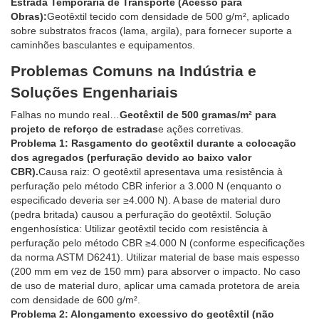
Estrada Temporária de Transporte (Acesso para
Obras):
Geotêxtil tecido com densidade de 500 g/m², aplicado
sobre substratos fracos (lama, argila), para fornecer suporte a
caminhões basculantes e equipamentos.
Problemas Comuns na Indústria e
Soluções Engenhariais
Falhas no mundo real…
Geotêxtil de 500 gramas/m² para
projeto de reforço de estradas
e ações corretivas.
Problema 1: Rasgamento do geotêxtil durante a colocação
dos agregados (perfuração devido ao baixo valor
CBR).
Causa raiz: O geotêxtil apresentava uma resistência à
perfuração pelo método CBR inferior a 3.000 N (enquanto o
especificado deveria ser ≥4.000 N). A base de material duro
(pedra britada) causou a perfuração do geotêxtil. Solução
engenhosística: Utilizar geotêxtil tecido com resistência à
perfuração pelo método CBR ≥4.000 N (conforme especificações
da norma ASTM D6241). Utilizar material de base mais espesso
(200 mm em vez de 150 mm) para absorver o impacto. No caso
de uso de material duro, aplicar uma camada protetora de areia
com densidade de 600 g/m².
Problema 2: Alongamento excessivo do geotêxtil (não