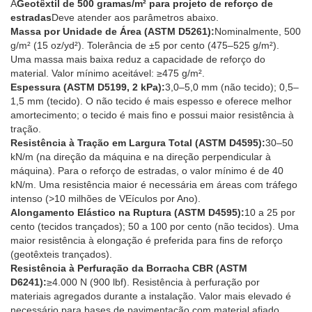
A
Geotêxtil de 500 gramas/m² para projeto de reforço de
estradas
Deve atender aos parâmetros abaixo.
Massa por Unidade de Área (ASTM D5261):
Nominalmente, 500
g/m² (15 oz/yd²). Tolerância de ±5 por cento (475–525 g/m²).
Uma massa mais baixa reduz a capacidade de reforço do
material. Valor mínimo aceitável: ≥475 g/m².
Espessura (ASTM D5199, 2 kPa):
3,0–5,0 mm (não tecido); 0,5–
1,5 mm (tecido). O não tecido é mais espesso e oferece melhor
amortecimento; o tecido é mais fino e possui maior resistência à
tração.
Resistência à Tração em Largura Total (ASTM D4595):
30–50
kN/m (na direção da máquina e na direção perpendicular à
máquina). Para o reforço de estradas, o valor mínimo é de 40
kN/m. Uma resistência maior é necessária em áreas com tráfego
intenso (>10 milhões de VEículos por Ano).
Alongamento Elástico na Ruptura (ASTM D4595):
10 a 25 por
cento (tecidos trançados); 50 a 100 por cento (não tecidos). Uma
maior resistência à elongação é preferida para fins de reforço
(geotêxteis trançados).
Resistência à Perfuração da Borracha CBR (ASTM
D6241):
≥4.000 N (900 lbf). Resistência à perfuração por
materiais agregados durante a instalação. Valor mais elevado é
necessário para bases de pavimentação com material afiado