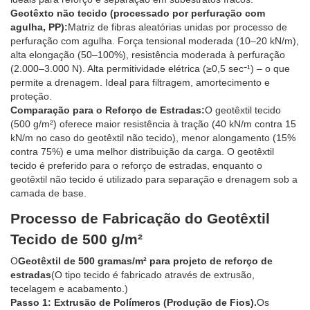
Geotêxto não tecido (processado por perfuração com
agulha, PP):
Matriz de fibras aleatórias unidas por processo de
perfuração com agulha. Força tensional moderada (10–20 kN/m),
alta elongação (50–100%), resistência moderada à perfuração
(2.000–3.000 N). Alta permitividade elétrica (≥0,5 sec⁻¹) – o que
permite a drenagem. Ideal para filtragem, amortecimento e
proteção.
Comparação para o Reforço de Estradas:
O geotêxtil tecido
(500 g/m²) oferece maior resistência à tração (40 kN/m contra 15
kN/m no caso do geotêxtil não tecido), menor alongamento (15%
contra 75%) e uma melhor distribuição da carga. O geotêxtil
tecido é preferido para o reforço de estradas, enquanto o
geotêxtil não tecido é utilizado para separação e drenagem sob a
camada de base.
Processo de Fabricação do Geotêxtil
Tecido de 500 g/m²
O
Geotêxtil de 500 gramas/m² para projeto de reforço de
estradas
(O tipo tecido é fabricado através de extrusão,
tecelagem e acabamento.)
Passo 1: Extrusão de Polímeros (Produção de Fios).
Os