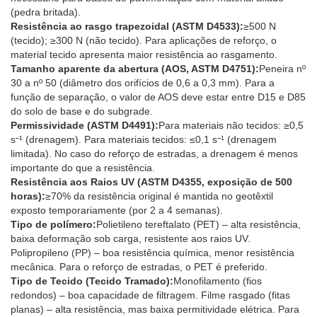
(pedra britada).
Resistência ao rasgo trapezoidal (ASTM D4533):
≥500 N
(tecido); ≥300 N (não tecido). Para aplicações de reforço, o
material tecido apresenta maior resistência ao rasgamento.
Tamanho aparente da abertura (AOS, ASTM D4751):
Peneira nº
30 a nº 50 (diâmetro dos orifícios de 0,6 a 0,3 mm). Para a
função de separação, o valor de AOS deve estar entre D15 e D85
do solo de base e do subgrade.
Permissividade (ASTM D4491):
Para materiais não tecidos: ≥0,5
s⁻¹ (drenagem). Para materiais tecidos: ≤0,1 s⁻¹ (drenagem
limitada). No caso do reforço de estradas, a drenagem é menos
importante do que a resistência.
Resistência aos Raios UV (ASTM D4355, exposição de 500
horas):
≥70% da resistência original é mantida no geotêxtil
exposto temporariamente (por 2 a 4 semanas).
Tipo de polímero:
Polietileno tereftalato (PET) – alta resistência,
baixa deformação sob carga, resistente aos raios UV.
Polipropileno (PP) – boa resistência química, menor resistência
mecânica. Para o reforço de estradas, o PET é preferido.
Tipo de Tecido (Tecido Tramado):
Monofilamento (fios
redondos) – boa capacidade de filtragem. Filme rasgado (fitas
planas) – alta resistência, mas baixa permitividade elétrica. Para