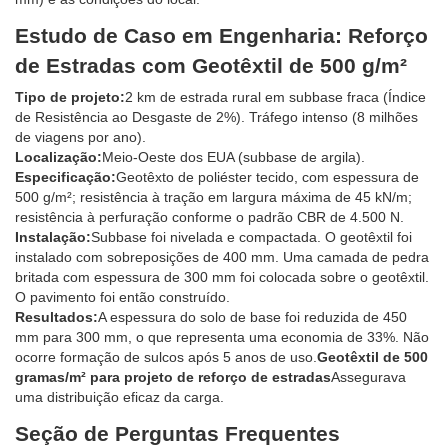
Estudo de Caso em Engenharia: Reforço
de Estradas com Geotêxtil de 500 g/m²
Tipo de projeto:
2 km de estrada rural em subbase fraca (Índice
de Resistência ao Desgaste de 2%). Tráfego intenso (8 milhões
de viagens por ano).
Localização:
Meio-Oeste dos EUA (subbase de argila).
Especificação:
Geotêxto de poliéster tecido, com espessura de
500 g/m²; resistência à tração em largura máxima de 45 kN/m;
resistência à perfuração conforme o padrão CBR de 4.500 N.
Instalação:
Subbase foi nivelada e compactada. O geotêxtil foi
instalado com sobreposições de 400 mm. Uma camada de pedra
britada com espessura de 300 mm foi colocada sobre o geotêxtil.
O pavimento foi então construído.
Resultados:
A espessura do solo de base foi reduzida de 450
mm para 300 mm, o que representa uma economia de 33%. Não
ocorre formação de sulcos após 5 anos de uso.
Geotêxtil de 500
gramas/m² para projeto de reforço de estradas
Assegurava
uma distribuição eficaz da carga.
Seção de Perguntas Frequentes