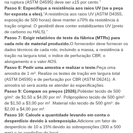
na ruptura (ASTM D4595) deve ser ≤15 por cento.”
Passo 6: Especifique a resistência aos raios UV (se a peça
for exposta a eles).
“A resistência aos raios UV (ASTM D4355,
exposição de 500 horas) deve manter ≥70% da resistência à
tração original. O geotêxtil deve conter estabilizantes UV (preto
de carbono ou HALS).”
Passo 7: Exigir relatórios de teste da fábrica (MTRs) para
cada rolo de material produzido.
O fornecedor deve fornecer os
dados técnicos de cada rolo, incluindo a massa, a resistência à
tração na largura total, o índice de perfuração CBR, o
alongamento e o valor AOS.
Passo 8: Pedir uma amostra e realizar o teste.
Peça uma
amostra de 1 m². Realize os testes de tração em largura total
(ASTM D4595) e de perfuração por CBR (ASTM D6241). A
amostra só será aceita se atender às especificações.
Passo 9: Compare os preços (2026).
Poliéster tecido de 500
g/m²: de $1,50 a $4,00 por m². Polipropileno tecido de 500 g/m²:
de $1,50 a $3,00 por m². Material não tecido de 500 g/m²: de
$2,00 a $4,00 por m².
Passo 10: Calcule a quantidade levando em conta o
desperdício devido à sobreposição.
Adicione um fator de
desperdício de 10 a 15% devido às sobreposições (300 a 500
mm) e às condições do local.