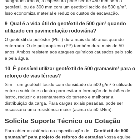
subgrades fracos, a espessura pode ser de 450 mm sem o
geotêxtil, ou de 300 mm com um geotêxtil tecido de 500 g/m².
Isso economiza material e reduz os custos de escavação.
9. Qual é a vida útil do geotêxtil de 500 g/m² quando
utilizado em pavimentação rodoviária?
O geotêxtil de poliéster (PET) dura mais de 50 anos quando
enterrado. O de polipropileno (PP) também dura mais de 50
anos. Ambos resistem aos ataques químicos causados pelo solo
e pela água.
10. É possível utilizar geotêxtil de 500 gramas/m² para o
reforço de vias férreas?
Sim – um geotêxtil tecido com densidade de 500 g/m² é utilizado
entre o subleito e o lastro para evitar a formação de bolsões de
lastro, reduzir o assentamento do terreno e melhorar a
distribuição da carga. Para cargas axiais pesadas, pode ser
necessária uma resistência maior (acima de 50 kN/m).
Solicite Suporte Técnico ou Cotação
Para obter assistência na especificação de…
Geotêxtil de 500
gramas/m² para projeto de reforço de estradas
Nossa equipe