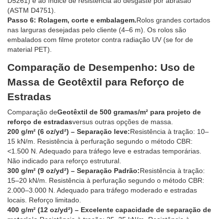
D5261) e ao índice de resistência ao desgaste por abrasão
(ASTM D4751).
Passo 6: Rolagem, corte e embalagem.
Rolos grandes cortados
nas larguras desejadas pelo cliente (4–6 m). Os rolos são
embalados com filme protetor contra radiação UV (se for de
material PET).
Comparação de Desempenho: Uso de
Massa de Geotêxtil para Reforço de
Estradas
Comparação de
Geotêxtil de 500 gramas/m² para projeto de
reforço de estradas
versus outras opções de massa.
200 g/m² (6 oz/yd²) – Separação leve:
Resistência à tração: 10–
15 kN/m. Resistência à perfuração segundo o método CBR:
<1.500 N. Adequado para tráfego leve e estradas temporárias.
Não indicado para reforço estrutural.
300 g/m² (9 oz/yd²) – Separação Padrão:
Resistência à tração:
15–20 kN/m. Resistência à perfuração segundo o método CBR:
2.000–3.000 N. Adequado para tráfego moderado e estradas
locais. Reforço limitado.
400 g/m² (12 oz/yd²) – Excelente capacidade de separação de