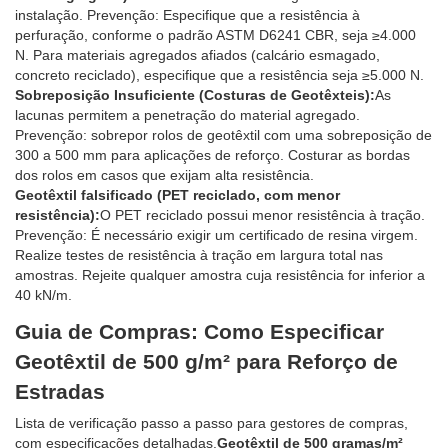
instalação. Prevenção: Especifique que a resistência à
perfuração, conforme o padrão ASTM D6241 CBR, seja ≥4.000
N. Para materiais agregados afiados (calcário esmagado,
concreto reciclado), especifique que a resistência seja ≥5.000 N.
Sobreposição Insuficiente (Costuras de Geotêxteis):
As
lacunas permitem a penetração do material agregado.
Prevenção: sobrepor rolos de geotêxtil com uma sobreposição de
300 a 500 mm para aplicações de reforço. Costurar as bordas
dos rolos em casos que exijam alta resistência.
Geotêxtil falsificado (PET reciclado, com menor
resistência):
O PET reciclado possui menor resistência à tração.
Prevenção: É necessário exigir um certificado de resina virgem.
Realize testes de resistência à tração em largura total nas
amostras. Rejeite qualquer amostra cuja resistência for inferior a
40 kN/m.
Guia de Compras: Como Especificar
Geotêxtil de 500 g/m² para Reforço de
Estradas
Lista de verificação passo a passo para gestores de compras,
com especificações detalhadas.
Geotêxtil de 500 gramas/m²