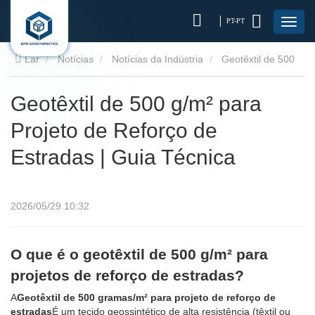
PT-PT
Lar
Notícias
Notícias da Indústria
Geotêxtil de 500
g/m² para Projeto de Reforço de Estradas | Guia Técnica
Geotêxtil de 500 g/m² para
Projeto de Reforço de
Estradas | Guia Técnica
2026/05/29 10:32
O que é o geotêxtil de 500 g/m² para
projetos de reforço de estradas?
A
Geotêxtil de 500 gramas/m² para projeto de reforço de
estradas
É um tecido geossintético de alta resistência (têxtil ou