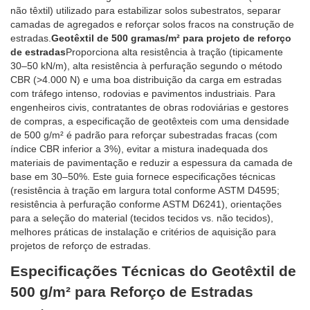
não têxtil) utilizado para estabilizar solos subestratos, separar
camadas de agregados e reforçar solos fracos na construção de
estradas.
Geotêxtil de 500 gramas/m² para projeto de reforço
de estradas
Proporciona alta resistência à tração (tipicamente
30–50 kN/m), alta resistência à perfuração segundo o método
CBR (>4.000 N) e uma boa distribuição da carga em estradas
com tráfego intenso, rodovias e pavimentos industriais. Para
engenheiros civis, contratantes de obras rodoviárias e gestores
de compras, a especificação de geotêxteis com uma densidade
de 500 g/m² é padrão para reforçar subestradas fracas (com
índice CBR inferior a 3%), evitar a mistura inadequada dos
materiais de pavimentação e reduzir a espessura da camada de
base em 30–50%. Este guia fornece especificações técnicas
(resistência à tração em largura total conforme ASTM D4595;
resistência à perfuração conforme ASTM D6241), orientações
para a seleção do material (tecidos tecidos vs. não tecidos),
melhores práticas de instalação e critérios de aquisição para
projetos de reforço de estradas.
Especificações Técnicas do Geotêxtil de
500 g/m² para Reforço de Estradas