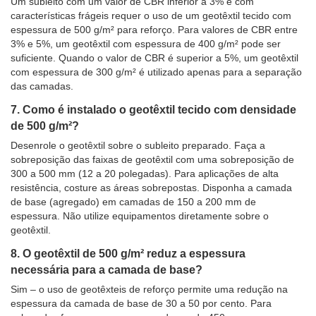
Um subleito com um valor de CBR inferior a 3% e com
características frágeis requer o uso de um geotêxtil tecido com
espessura de 500 g/m² para reforço. Para valores de CBR entre
3% e 5%, um geotêxtil com espessura de 400 g/m² pode ser
suficiente. Quando o valor de CBR é superior a 5%, um geotêxtil
com espessura de 300 g/m² é utilizado apenas para a separação
das camadas.
7. Como é instalado o geotêxtil tecido com densidade
de 500 g/m²?
Desenrole o geotêxtil sobre o subleito preparado. Faça a
sobreposição das faixas de geotêxtil com uma sobreposição de
300 a 500 mm (12 a 20 polegadas). Para aplicações de alta
resistência, costure as áreas sobrepostas. Disponha a camada
de base (agregado) em camadas de 150 a 200 mm de
espessura. Não utilize equipamentos diretamente sobre o
geotêxtil.
8. O geotêxtil de 500 g/m² reduz a espessura
necessária para a camada de base?
Sim – o uso de geotêxteis de reforço permite uma redução na
espessura da camada de base de 30 a 50 por cento. Para