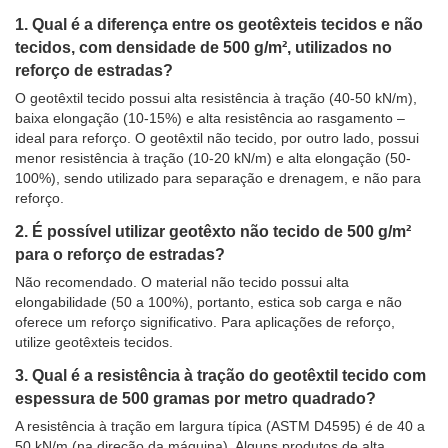
1. Qual é a diferença entre os geotêxteis tecidos e não
tecidos, com densidade de 500 g/m², utilizados no
reforço de estradas?
O geotêxtil tecido possui alta resistência à tração (40-50 kN/m),
baixa elongação (10-15%) e alta resistência ao rasgamento –
ideal para reforço. O geotêxtil não tecido, por outro lado, possui
menor resistência à tração (10-20 kN/m) e alta elongação (50-
100%), sendo utilizado para separação e drenagem, e não para
reforço.
2. É possível utilizar geotêxto não tecido de 500 g/m²
para o reforço de estradas?
Não recomendado. O material não tecido possui alta
elongabilidade (50 a 100%), portanto, estica sob carga e não
oferece um reforço significativo. Para aplicações de reforço,
utilize geotêxteis tecidos.
3. Qual é a resistência à tração do geotêxtil tecido com
espessura de 500 gramas por metro quadrado?
A resistência à tração em largura típica (ASTM D4595) é de 40 a
50 kN/m (na direção da máquina). Alguns produtos de alta