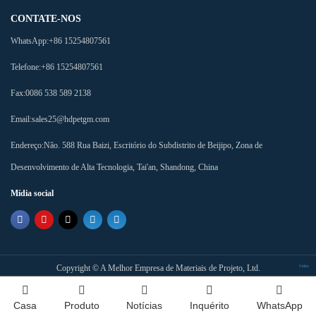
CONTATE-NOS
WhatsApp:
+86 15254807561
Telefone:
+86 15254807561
Fax:
0086 538 589 2138
Email:
sales25@hdpetgm.com
Endereço:
Não. 588 Rua Baizi, Escritório do Subdistrito de Beijipo, Zona de
Desenvolvimento de Alta Tecnologia, Tai'an, Shandong, China
Mídia social
Copyright ©
A Melhor Empresa de Materiais de Projeto, Ltd.
Index
Casa
Produto
Notícias
Inquérito
WhatsApp