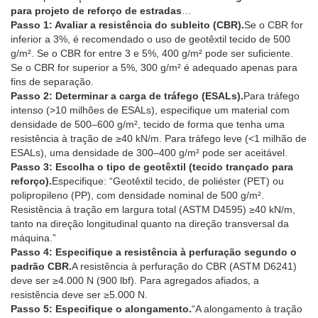
para projeto de reforço de estradas
…
Passo 1: Avaliar a resistência do subleito (CBR).
Se o CBR for
inferior a 3%, é recomendado o uso de geotêxtil tecido de 500
g/m². Se o CBR for entre 3 e 5%, 400 g/m² pode ser suficiente.
Se o CBR for superior a 5%, 300 g/m² é adequado apenas para
fins de separação.
Passo 2: Determinar a carga de tráfego (ESALs).
Para tráfego
intenso (>10 milhões de ESALs), especifique um material com
densidade de 500–600 g/m², tecido de forma que tenha uma
resistência à tração de ≥40 kN/m. Para tráfego leve (<1 milhão de
ESALs), uma densidade de 300–400 g/m² pode ser aceitável.
Passo 3: Escolha o tipo de geotêxtil (tecido trançado para
reforço).
Especifique: “Geotêxtil tecido, de poliéster (PET) ou
polipropileno (PP), com densidade nominal de 500 g/m².
Resistência à tração em largura total (ASTM D4595) ≥40 kN/m,
tanto na direção longitudinal quanto na direção transversal da
máquina.”
Passo 4: Especifique a resistência à perfuração segundo o
padrão CBR.
A resistência à perfuração do CBR (ASTM D6241)
deve ser ≥4.000 N (900 lbf). Para agregados afiados, a
resistência deve ser ≥5.000 N.
Passo 5: Especifique o alongamento.
“A alongamento à tração