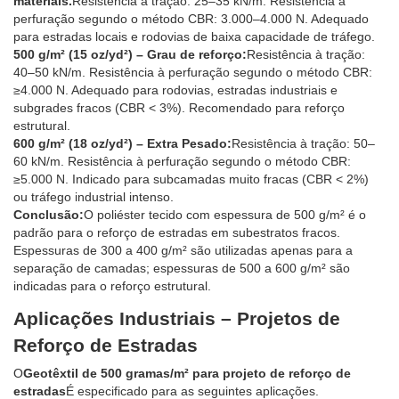
materiais.
Resistência à tração: 25–35 kN/m. Resistência à
perfuração segundo o método CBR: 3.000–4.000 N. Adequado
para estradas locais e rodovias de baixa capacidade de tráfego.
500 g/m² (15 oz/yd²) – Grau de reforço:
Resistência à tração:
40–50 kN/m. Resistência à perfuração segundo o método CBR:
≥4.000 N. Adequado para rodovias, estradas industriais e
subgrades fracos (CBR < 3%). Recomendado para reforço
estrutural.
600 g/m² (18 oz/yd²) – Extra Pesado:
Resistência à tração: 50–
60 kN/m. Resistência à perfuração segundo o método CBR:
≥5.000 N. Indicado para subcamadas muito fracas (CBR < 2%)
ou tráfego industrial intenso.
Conclusão:
O poliéster tecido com espessura de 500 g/m² é o
padrão para o reforço de estradas em subestratos fracos.
Espessuras de 300 a 400 g/m² são utilizadas apenas para a
separação de camadas; espessuras de 500 a 600 g/m² são
indicadas para o reforço estrutural.
Aplicações Industriais – Projetos de
Reforço de Estradas
O
Geotêxtil de 500 gramas/m² para projeto de reforço de
estradas
É especificado para as seguintes aplicações.