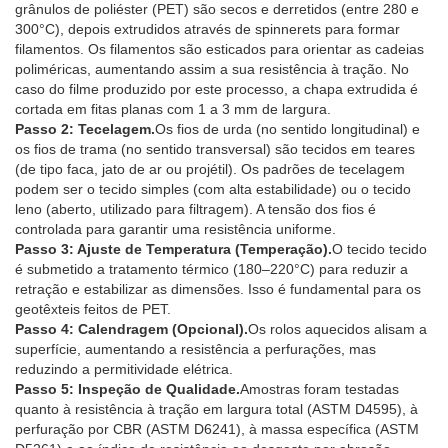
grânulos de poliéster (PET) são secos e derretidos (entre 280 e
300°C), depois extrudidos através de spinnerets para formar
filamentos. Os filamentos são esticados para orientar as cadeias
poliméricas, aumentando assim a sua resistência à tração. No
caso do filme produzido por este processo, a chapa extrudida é
cortada em fitas planas com 1 a 3 mm de largura.
Passo 2: Tecelagem.
Os fios de urda (no sentido longitudinal) e
os fios de trama (no sentido transversal) são tecidos em teares
(de tipo faca, jato de ar ou projétil). Os padrões de tecelagem
podem ser o tecido simples (com alta estabilidade) ou o tecido
leno (aberto, utilizado para filtragem). A tensão dos fios é
controlada para garantir uma resistência uniforme.
Passo 3: Ajuste de Temperatura (Temperação).
O tecido tecido
é submetido a tratamento térmico (180–220°C) para reduzir a
retração e estabilizar as dimensões. Isso é fundamental para os
geotêxteis feitos de PET.
Passo 4: Calendragem (Opcional).
Os rolos aquecidos alisam a
superfície, aumentando a resistência a perfurações, mas
reduzindo a permitividade elétrica.
Passo 5: Inspeção de Qualidade.
Amostras foram testadas
quanto à resistência à tração em largura total (ASTM D4595), à
perfuração por CBR (ASTM D6241), à massa específica (ASTM