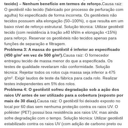
tecido) – Nenhum benefício em termos de reforço.
Causa raiz:
O geotêxtil não tecido (fabricado por processo de perfuração com
agulha) foi especificado de forma incorreta. Os geotêxteis não
tecidos possuem alta elongação (50–100%), o que resulta em um
baixo nível de reforço estrutural. Solução técnica: Utilizar geotêxtil
tecido (com resistência à tração ≥40 kN/m e elongação <15%)
para reforço. Reservar os geotêxteis não tecidos apenas para
funções de separação e filtragem.
Problema 3: A massa do geotêxtil é inferior ao especificado
(450 g/m² em vez de 500 g/m²).
Causa raiz: O fornecedor
entregou tecido de massa menor do que a especificada. Os
testes de qualidade revelaram não conformidade. Solução
técnica: Rejeitar todos os rolos cuja massa seja inferior a 475
g/m². Exigir laudos de teste da fábrica para cada rolo. Realizar
testes independentes em 5% dos rolos.
Problema 4: O geotêxtil sofreu degradação sob a ação dos
raios UV antes de ser utilizado para a cobertura (exposto por
mais de 30 dias).
Causa raiz: O geotêxtil foi deixado exposto no
local por 60 dias sem nenhuma proteção contra os raios UV. O
poliéster (PET) possui boa resistência aos raios UV, mas ainda
sofre degradação com o tempo. Solução técnica: Utilizar geotêxtil
estabilizado contra os raios UV (com adição de carbono preto ou