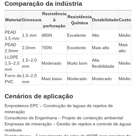
Comparação da indústria
Resistência
Resistência
Material
Grossura
à
Durabilidade
Custo
Química
perfuração
PEAD
1,5 mm
480N
Excelente
Alto
Médio
1,5 mm
PEAD
Mais
2,0mm
700N
Excelente
Mais alto
2,0mm
alto
LLDPE
1,5–2,0
Alta
1,5–2,0
Moderado
Muito bom
Médio
mm
flexibilidade
mm
Forro de
1,0–2,0
Mais baixo
Moderado
Moderado
Médio
PVC
mm
Cenários de aplicação
Empreiteiros EPC – Construção de lagoas de rejeitos de
mineração
Consultores de Engenharia – Projeto de contenção ambiental
Empresas de mineração – Gestão de rejeitos e controle de águas
residuais