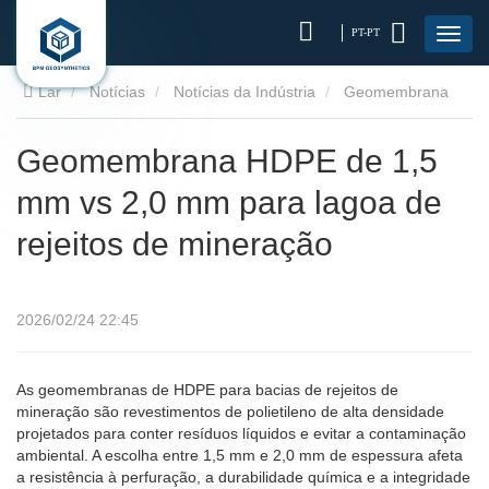
PT-PT
Lar
Notícias
Notícias da Indústria
Geomembrana
HDPE de 1,5 mm vs 2,0 mm para lagoa de rejeitos de
Geomembrana HDPE de 1,5
mm vs 2,0 mm para lagoa de
mineração
rejeitos de mineração
2026/02/24 22:45
As geomembranas de HDPE para bacias de rejeitos de
mineração são revestimentos de polietileno de alta densidade
projetados para conter resíduos líquidos e evitar a contaminação
ambiental. A escolha entre 1,5 mm e 2,0 mm de espessura afeta
a resistência à perfuração, a durabilidade química e a integridade