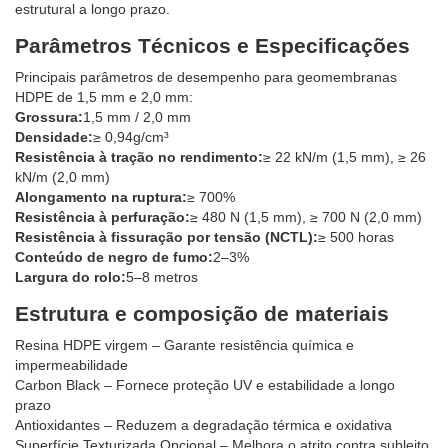
estrutural a longo prazo.
Parâmetros Técnicos e Especificações
Principais parâmetros de desempenho para geomembranas
HDPE de 1,5 mm e 2,0 mm:
Grossura:
1,5 mm / 2,0 mm
Densidade:
≥ 0,94g/cm³
Resistência à tração no rendimento:
≥ 22 kN/m (1,5 mm), ≥ 26
kN/m (2,0 mm)
Alongamento na ruptura:
≥ 700%
Resistência à perfuração:
≥ 480 N (1,5 mm), ≥ 700 N (2,0 mm)
Resistência à fissuração por tensão (NCTL):
≥ 500 horas
Conteúdo de negro de fumo:
2–3%
Largura do rolo:
5–8 metros
Estrutura e composição de materiais
Resina HDPE virgem – Garante resistência química e
impermeabilidade
Carbon Black – Fornece proteção UV e estabilidade a longo
prazo
Antioxidantes – Reduzem a degradação térmica e oxidativa
Superfície Texturizada Opcional – Melhora o atrito contra subleito